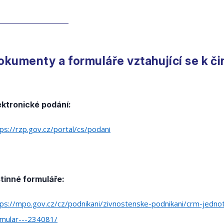
okumenty a formuláře vztahující se k či
ektronické podání:
ps://rzp.gov.cz/portal/cs/podani
stinné formuláře:
tps://mpo.gov.cz/cz/podnikani/zivnostenske-podnikani/crm-jednot
rmular---234081/