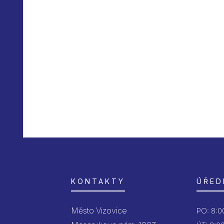
KONTAKTY
ÚŘED
Město Vizovice
PO:
8:00