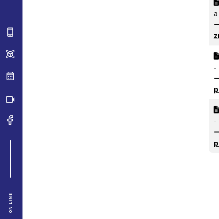
a
z
-
p
-
p
ON-LINE