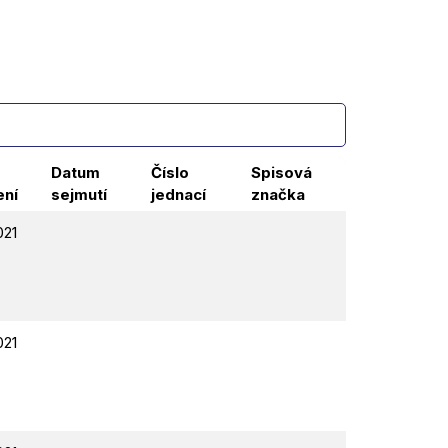
Datum
Číslo
Spisová
ení
sejmutí
jednací
značka
021
021