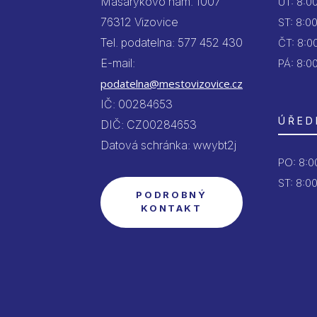
Masarykovo nám. 1007
ÚT:
8:00
76312 Vizovice
ST:
8:00
Tel. podatelna: 577 452 430
ČT:
8:00
E-mail:
PÁ:
8:00
podatelna@mestovizovice.cz
IČ: 00284653
ÚŘED
DIČ: CZ00284653
Datová schránka: wwybt2j
PO:
8:00
ST: 8:00
PODROBNÝ
KONTAKT