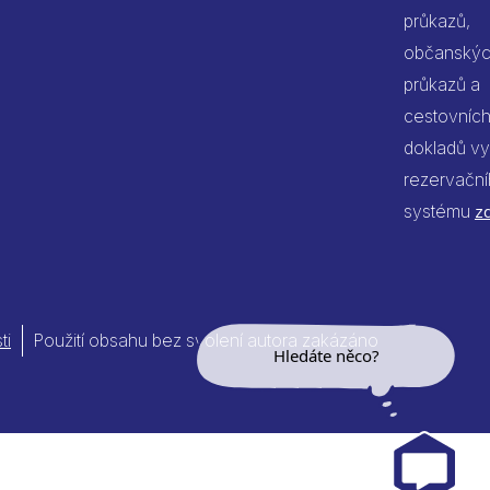
průkazů,
občanský
průkazů a
cestovníc
dokladů vy
rezervačn
systému
z
ti
Použití obsahu bez svolení autora zakázáno
Hledáte něco?