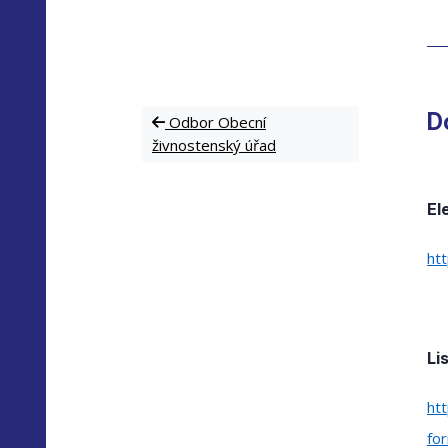
D
Odbor Obecní
živnostenský úřad
El
htt
Li
ht
fo