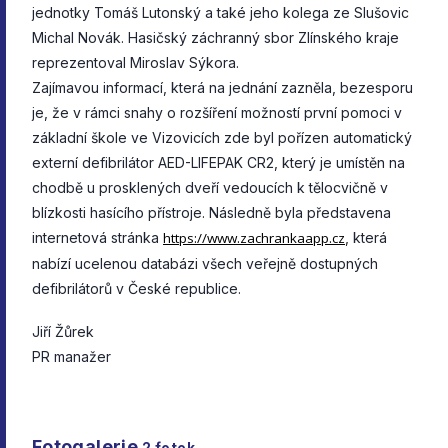
jednotky Tomáš Lutonský a také jeho kolega ze Slušovic
Michal Novák. Hasičský záchranný sbor Zlínského kraje
reprezentoval Miroslav Sýkora.
Zajímavou informací, která na jednání zazněla, bezesporu
je, že v rámci snahy o rozšíření možností první pomoci v
základní škole ve Vizovicích zde byl pořízen automatický
externí defibrilátor AED-LIFEPAK CR2, který je umístěn na
chodbě u prosklených dveří vedoucích k tělocvičně v
blízkosti hasícího přístroje. Následně byla představena
internetová stránka
https://www.zachrankaapp.cz
, která
nabízí ucelenou databázi všech veřejně dostupných
defibrilátorů v České republice.
Jiří Žůrek
PR manažer
Fotogalerie
2
fotek