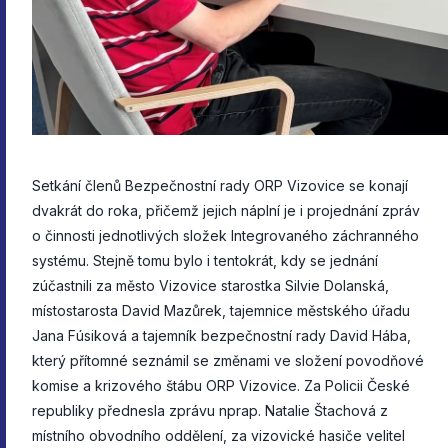
Setkání členů Bezpečnostní rady ORP Vizovice se konají
dvakrát do roka, přičemž jejich náplní je i projednání zpráv
o činnosti jednotlivých složek Integrovaného záchranného
systému. Stejně tomu bylo i tentokrát, kdy se jednání
zúčastnili za město Vizovice starostka Silvie Dolanská,
místostarosta David Mazůrek, tajemnice městského úřadu
Jana Fúsiková a tajemník bezpečnostní rady David Hába,
který přítomné seznámil se změnami ve složení povodňové
komise a krizového štábu ORP Vizovice. Za Policii České
republiky přednesla zprávu nprap. Natalie Štachová z
místního obvodního oddělení, za vizovické hasiče velitel