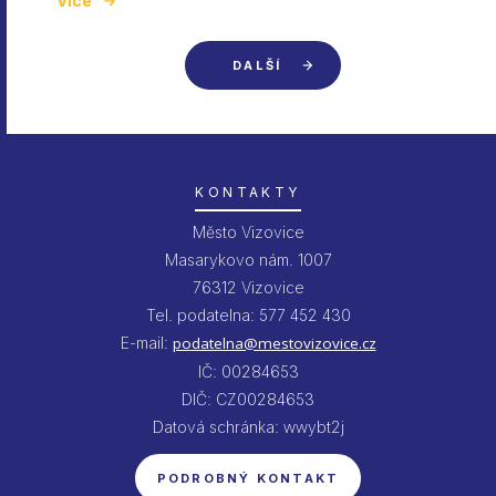
Více
DALŠÍ
KONTAKTY
Město Vizovice
Masarykovo nám. 1007
76312 Vizovice
Tel. podatelna: 577 452 430
E-mail:
podatelna@mestovizovice.cz
IČ: 00284653
DIČ: CZ00284653
Datová schránka: wwybt2j
PODROBNÝ KONTAKT