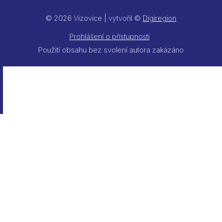
© 2026 Vizovice | vytvořil ©
Digiregion
Prohlášení o přístupnosti
Použití obsahu bez svolení autora zakázáno