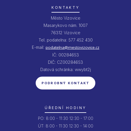
KONTAKTY
Město Vizovice
Masarykovo nám. 1007
76312 Vizovice
Tel. podatelna: 577 452 430
E-mail:
podatelna@mestovizovice.cz
IČ: 00284653
DIČ: CZ00284653
Datová schránka: wwybt2j
PODROBNÝ KONTAKT
ÚŘEDNÍ HODINY
PO:
8:00 - 11:30
12:30 - 17:00
ÚT:
8:00 - 11:30
12:30 - 14:00