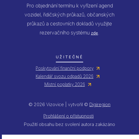
Pro objednání termínu k vyřízení agend
vozidel, řidičských průkazů, občanských
průkazů a cestovních dokladů využijte
rezervačního systému
.
zde
UŽITEČNÉ
Poskytování finanční podpory
Kalendář svozu odpadů 2026
Místní poplatky 2026
© 2026 Vizovice | vytvořil ©
Digiregion
Prohlášení o přístupnosti
Použití obsahu bez svolení autora zakázáno