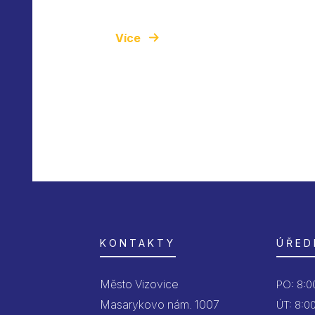
Více
KONTAKTY
ÚŘED
Město Vizovice
PO:
8:00
Masarykovo nám. 1007
ÚT:
8:00