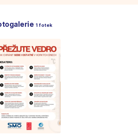
otogalerie
1
fotek