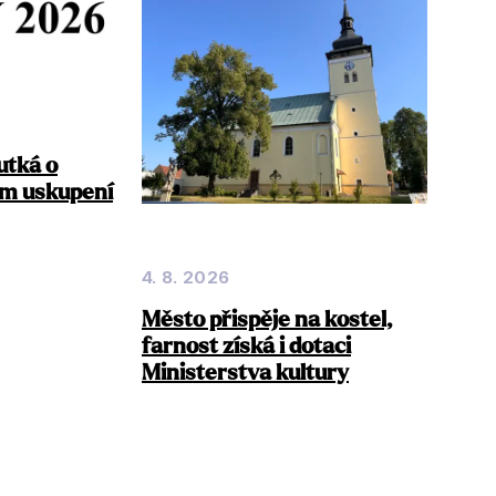
utká o
dm uskupení
4. 8. 2026
Město přispěje na kostel,
farnost získá i dotaci
Ministerstva kultury