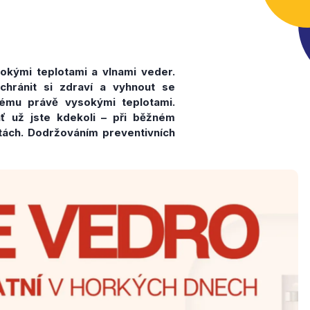
okými teplotami a vlnami veder.
hránit si zdraví a vyhnout se
ému právě vysokými teplotami.
ť už jste kdekoli – při běžném
itách. Dodržováním preventivních