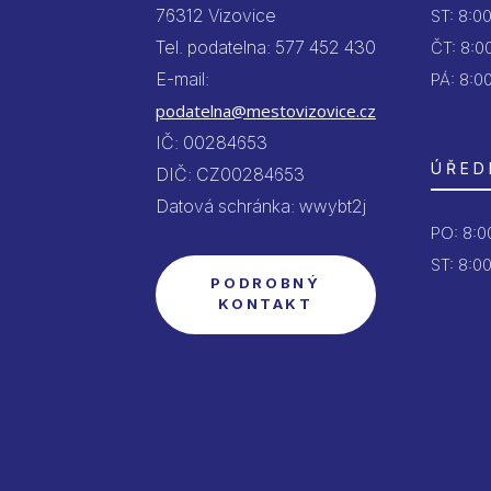
76312 Vizovice
ST:
8:00
Tel. podatelna: 577 452 430
ČT:
8:00
E-mail:
PÁ:
8:00
podatelna@mestovizovice.cz
IČ: 00284653
ÚŘED
DIČ: CZ00284653
Datová schránka: wwybt2j
PO:
8:00
ST: 8:00
PODROBNÝ
KONTAKT