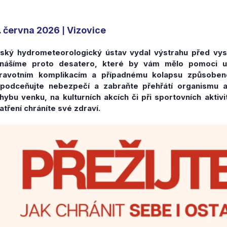
. června 2026
Vizovice
|
ský hydrometeorologický ústav vydal výstrahu před vys
inášíme proto desatero, které by vám mělo pomoci uc
ravotním komplikacím a případnému kolapsu způsoben
podceňujte nebezpečí a zabraňte přehřátí organismu a
hybu venku, na kulturních akcích či při sportovních aktiv
atření chráníte své zdraví.