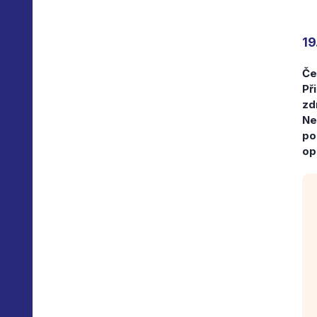
19
Če
Př
zd
Ne
po
op