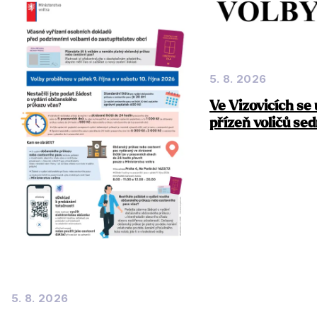
5. 8. 2026
Ve Vizovicích se 
přízeň voličů se
5. 8. 2026