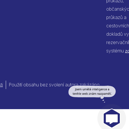
průkazů,
občanský
průkazů a
cestovníc
dokladů vy
rezervačn
systému
z
ti
Použití obsahu bez svolení autora zakázáno
Jsem umělá inteligence a
tenhle web znám nazpaměť.