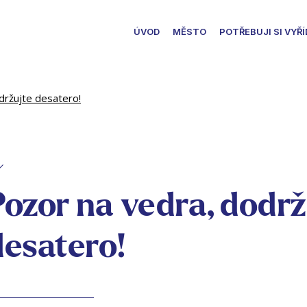
ÚVOD
MĚSTO
POTŘEBUJI SI VYŘÍ
držujte desatero!
Pozor na vedra, dodrž
desatero!