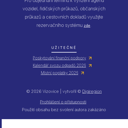
Pro objednání termínu k vyřízení agend
vozidel, řidičských průkazů, občanských
průkazů a cestovních dokladů využijte
rezervačního systému
.
zde
UŽITEČNÉ
Poskytování finanční podpory
Kalendář svozu odpadů 2026
Místní poplatky 2026
© 2026 Vizovice | vytvořil ©
Digiregion
Prohlášení o přístupnosti
Použití obsahu bez svolení autora zakázáno