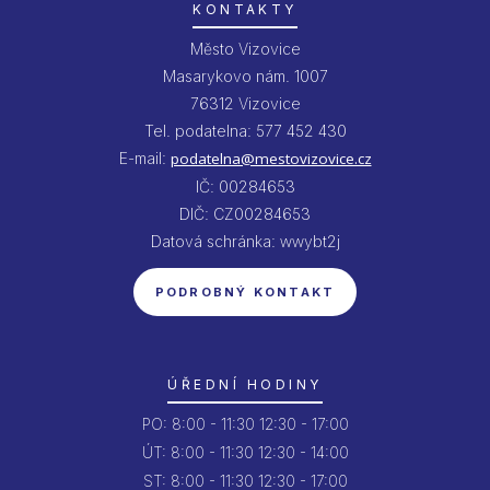
KONTAKTY
Město Vizovice
Masarykovo nám. 1007
76312 Vizovice
Tel. podatelna: 577 452 430
E-mail:
podatelna@mestovizovice.cz
IČ: 00284653
DIČ: CZ00284653
Datová schránka: wwybt2j
PODROBNÝ KONTAKT
ÚŘEDNÍ HODINY
PO:
8:00 - 11:30
12:30 - 17:00
ÚT:
8:00 - 11:30
12:30 - 14:00
ST:
8:00 - 11:30
12:30 - 17:00