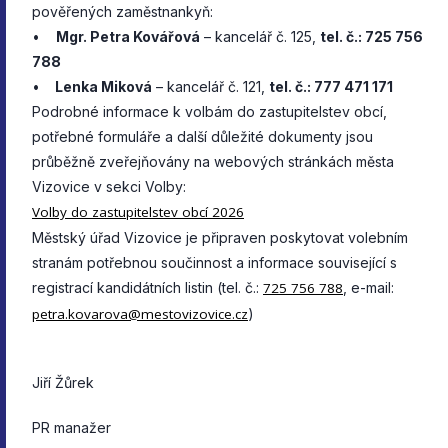
pověřených zaměstnankyň:
•
Mgr. Petra Kovářová
– kancelář č. 125,
tel. č.: 725 756
788
•
Lenka Miková
– kancelář č. 121,
tel. č.: 777 471 171
Podrobné informace k volbám do zastupitelstev obcí,
potřebné formuláře a další důležité dokumenty jsou
průběžně zveřejňovány na webových stránkách města
Vizovice v sekci Volby:
Volby do zastupitelstev obcí 2026
Městský úřad Vizovice je připraven poskytovat volebním
stranám potřebnou součinnost a informace související s
registrací kandidátních listin (tel. č.:
725 756 788
, e-mail:
petra.kovarova@mestovizovice.cz
)
Jiří Žůrek
PR manažer