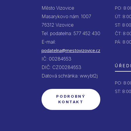
Město Vizovice
PO:
8:00
Masarykovo nám. 1007
ÚT:
8:00
76312 Vizovice
ST:
8:00
Tel. podatelna: 577 452 430
ČT:
8:00
E-mail:
PÁ:
8:00
podatelna@mestovizovice.cz
IČ: 00284653
ÚŘED
DIČ: CZ00284653
Datová schránka: wwybt2j
PO:
8:00
ST: 8:00
PODROBNÝ
KONTAKT