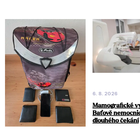
6. 8. 2026
Mamografické vy
Baťově nemocnic
dlouhého čekání