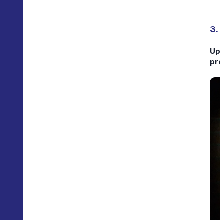
3.
Up
pr