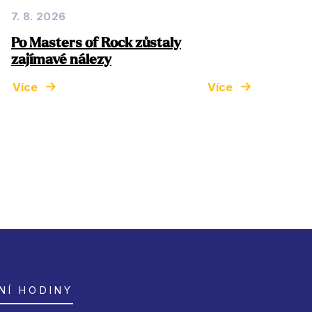
7. 8. 2026
Po Masters of Rock zůstaly
zajímavé nálezy
Více
Více
NÍ HODINY