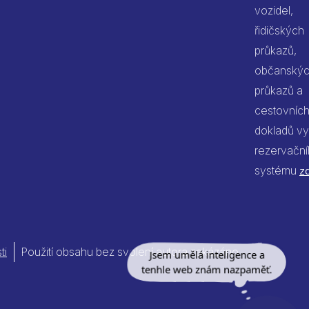
vozidel,
řidičských
průkazů,
občanský
průkazů a
cestovníc
dokladů vy
rezervačn
systému
z
ti
Použití obsahu bez svolení autora zakázáno
Jsem umělá inteligence a
tenhle web znám nazpaměť.