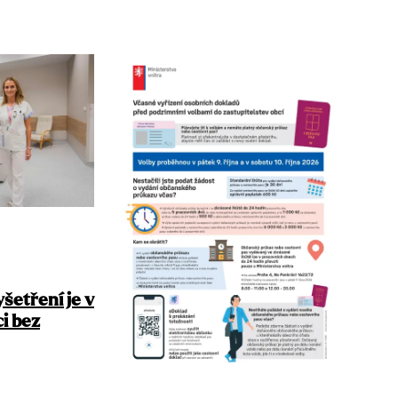
šetření je v
i bez