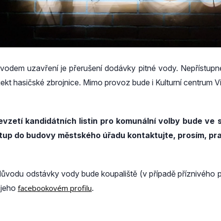
vodem uzavření je přerušení dodávky pitné vody. Nepřístupné
jekt hasičské zbrojnice. Mimo provoz bude i Kulturní centrum V
evzetí kandidátních listin pro komunální volby bude ve 
tup do budovy městského úřadu kontaktujte, prosím, pra
důvodu odstávky vody bude koupaliště (v případě příznivého po
 jeho
facebookovém profilu
.