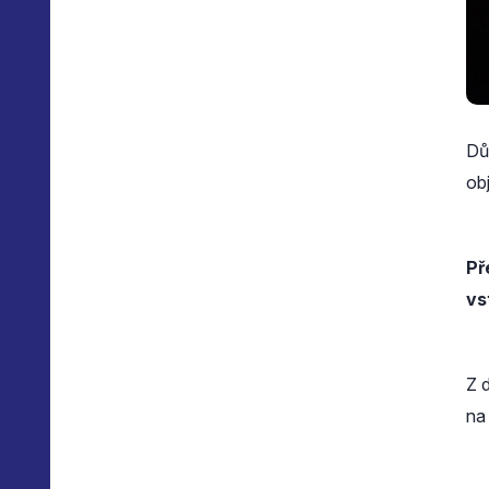
Dů
ob
Př
vs
Z 
na