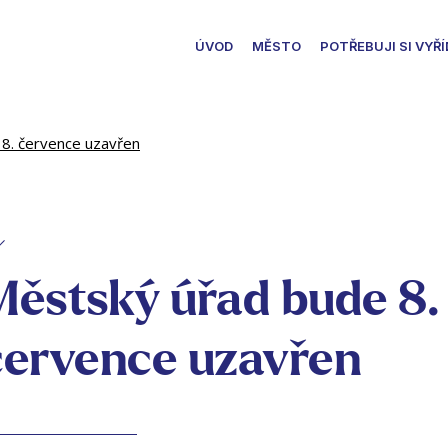
ÚVOD
MĚSTO
POTŘEBUJI SI VYŘÍ
8. července uzavřen
Městský úřad bude 8.
července uzavřen