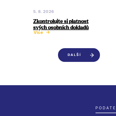
5. 8. 2026
Zkontrolujte si platnost
svých osobních dokladů
Více
DALŠÍ
PODATE