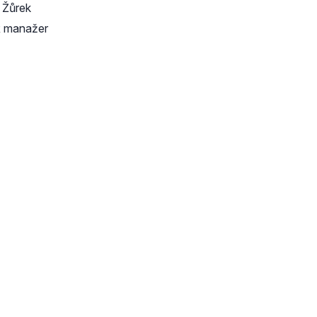
í Žůrek
 manažer