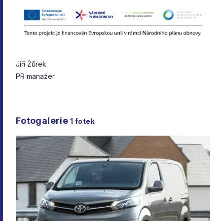
Jiří Žůrek
PR manažer
Fotogalerie
1
fotek