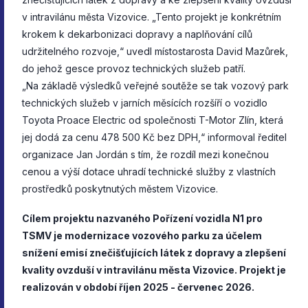
v intravilánu města Vizovice. „Tento projekt je konkrétním
krokem k dekarbonizaci dopravy a naplňování cílů
udržitelného rozvoje,“ uvedl místostarosta David Mazůrek,
do jehož gesce provoz technických služeb patří.
„Na základě výsledků veřejné soutěže se tak vozový park
technických služeb v jarních měsících rozšíří o vozidlo
Toyota Proace Electric od společnosti T-Motor Zlín, která
jej dodá za cenu 478 500 Kč bez DPH,“ informoval ředitel
organizace Jan Jordán s tím, že rozdíl mezi konečnou
cenou a výší dotace uhradí technické služby z vlastních
prostředků poskytnutých městem Vizovice.
Cílem projektu nazvaného Pořízení vozidla N1 pro
TSMV je modernizace vozového parku za účelem
snížení emisí znečišťujících látek z dopravy a zlepšení
kvality ovzduší v intravilánu města Vizovice. Projekt je
realizován v období říjen 2025 - červenec 2026.