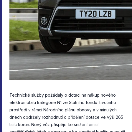
Technické služby požádaly o dotaci na nákup nového
elektromobilu kategorie N1 ze Státního fondu životního
prostředí v rámci Národního plánu obnovy a v minulých
dnech obdržely rozhodnutí o přidělení dotace ve výši 265
tisíc korun. Nový vůz přispěje ke snížení emisí
znečišťujících látek z dopravy a ke zlepšení kvality ovzduší