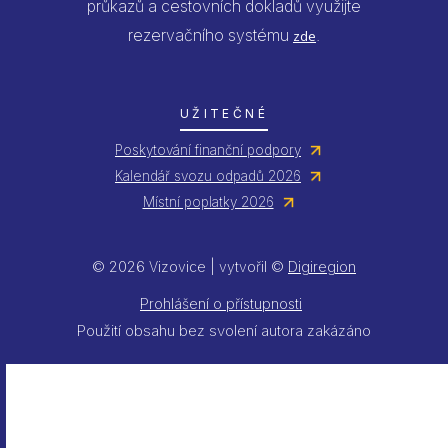
průkazů a cestovních dokladů využijte
rezervačního systému
.
zde
UŽITEČNÉ
Poskytování finanční podpory
Kalendář svozu odpadů 2026
Místní poplatky 2026
© 2026 Vizovice | vytvořil ©
Digiregion
Prohlášení o přístupnosti
Použití obsahu bez svolení autora zakázáno