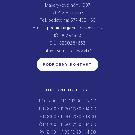
Masarykovo nám. 1007
76312 Vizovice
Tel. podatelna: 577 452 430
E-mail:
podatelna@mestovizovice.cz
IČ: 00284653
DIČ: CZ00284653
Datová schránka: wwybt2j
PODROBNÝ KONTAKT
ÚŘEDNÍ HODINY
PO:
8:00 - 11:30
12:30 - 17:00
ÚT:
8:00 - 11:30
12:30 - 14:00
ST:
8:00 - 11:30
12:30 - 17:00
ČT:
8:00 - 11:30
12:30 - 14:00
PÁ:
8:00 - 11:30
12:30 - 14:00