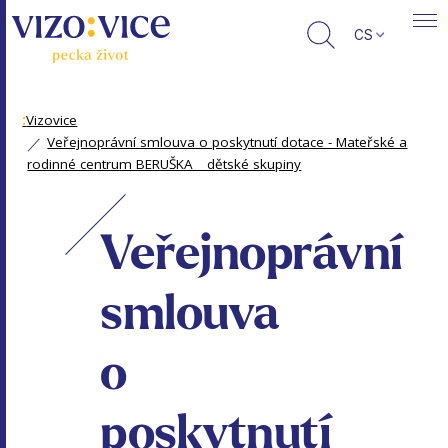
CS
:
Vizovice
Veřejnoprávní smlouva o poskytnutí dotace - Mateřské a
rodinné centrum BERUŠKA _ dětské skupiny
Veřejnoprávní
smlouva
o
poskytnutí