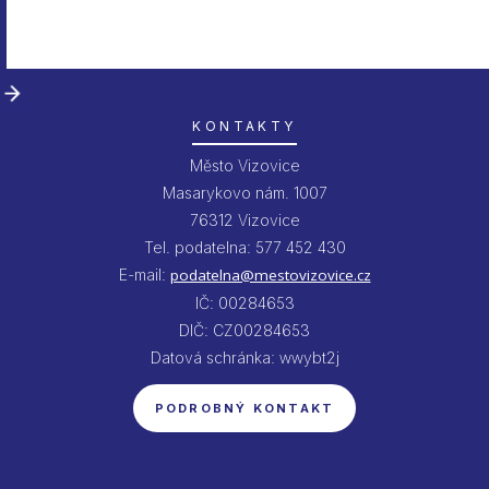
KONTAKTY
Město Vizovice
Masarykovo nám. 1007
76312 Vizovice
Tel. podatelna: 577 452 430
E-mail:
podatelna@mestovizovice.cz
IČ: 00284653
DIČ: CZ00284653
Datová schránka: wwybt2j
PODROBNÝ KONTAKT