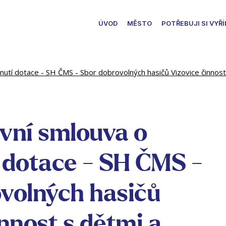
ÚVOD
MĚSTO
POTŘEBUJI SI VYŘÍ
utí dotace - SH ČMS - Sbor dobrovolných hasičů Vizovice činnost
vní smlouva o
 dotace - SH ČMS -
volných hasičů
nnost s dětmi a