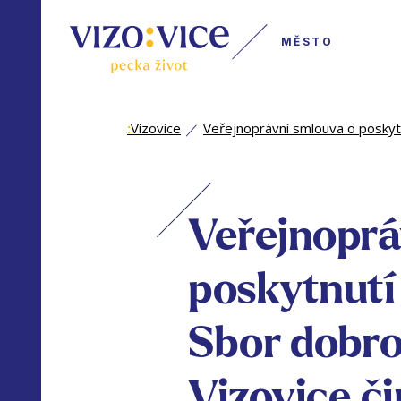
MĚSTO
:
Vizovice
Veřejnoprávní smlouva o poskytn
Veřejnoprá
poskytnutí
Sbor dobro
Vizovice či