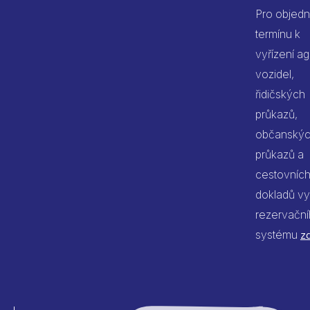
Pro objedn
termínu k
vyřízení a
vozidel,
řidičských
průkazů,
občanský
průkazů a
cestovníc
dokladů vy
rezervačn
systému
z