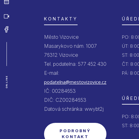
KONTAKTY
ÚŘED
Město Vizovice
PO:
8:00
Masarykovo nám. 1007
ÚT:
8:00
76312 Vizovice
ST:
8:00
Tel. podatelna: 577 452 430
ČT:
8:00
E-mail:
PÁ:
8:00
ON-LINE
podatelna@mestovizovice.cz
IČ: 00284653
ÚŘED
DIČ: CZ00284653
Datová schránka: wwybt2j
PO:
8:00
ST: 8:00
PODROBNÝ
KONTAKT