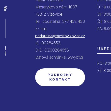
Masarykovo nám. 1007
ÚT:
8:00
76312 Vizovice
ST:
8:00
Tel. podatelna: 577 452 430
ČT:
8:00
E-mail:
PÁ:
8:00
podatelna@mestovizovice.cz
IČ: 00284653
ON-LINE
ÚŘED
DIČ: CZ00284653
Datová schránka: wwybt2j
PO:
8:00
ST: 8:00
PODROBNÝ
KONTAKT