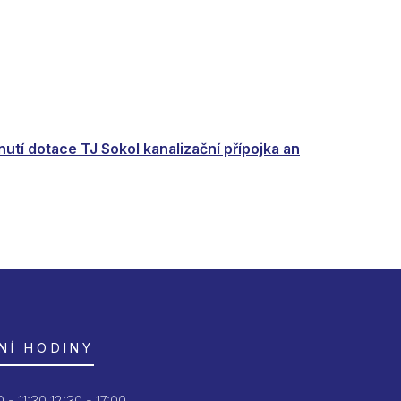
utí dotace TJ Sokol kanalizační přípojka an
NÍ HODINY
 - 11:30
12:30 - 17:00