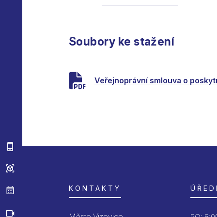
Soubory ke stažení
Veřejnoprávní smlouva o poskytn
KONTAKTY
ÚŘED
Město Vizovice
PO:
8:00