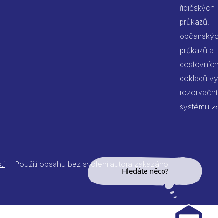
řidičských
průkazů,
občanský
průkazů a
cestovníc
dokladů vy
rezervačn
systému
z
ti
Použití obsahu bez svolení autora zakázáno
Hledáte něco?