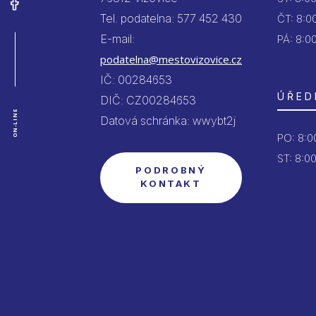
Tel. podatelna: 577 452 430
ČT:
8:00
E-mail:
PÁ:
8:00
podatelna@mestovizovice.cz
IČ: 00284653
ÚŘED
DIČ: CZ00284653
ON-LINE
Datová schránka: wwybt2j
PO:
8:00
ST: 8:00
PODROBNÝ
KONTAKT