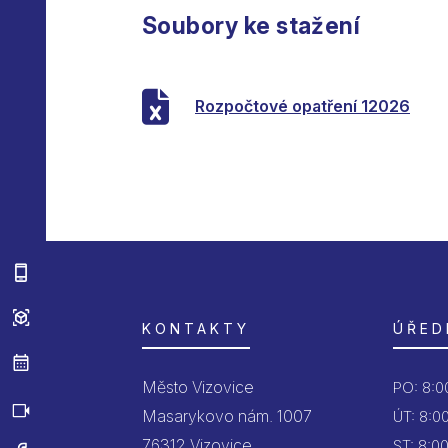
Soubory ke stažení
Rozpočtové opatření 12026
KONTAKTY
ÚŘED
Město Vizovice
PO:
8:00
Masarykovo nám. 1007
ÚT:
8:00
76312 Vizovice
ST:
8:00