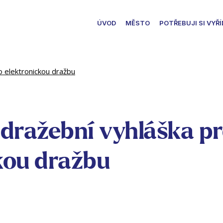
ÚVOD
MĚSTO
POTŘEBUJI SI VYŘÍ
o elektronickou dražbu
 dražební vyhláška p
kou dražbu