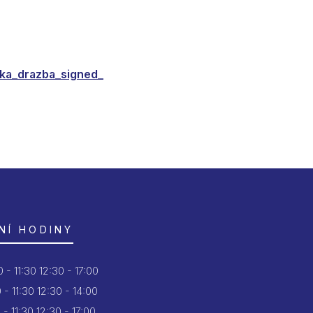
cka_drazba_signed_
NÍ HODINY
 - 11:30
12:30 - 17:00
 - 11:30
12:30 - 14:00
 - 11:30
12:30 - 17:00