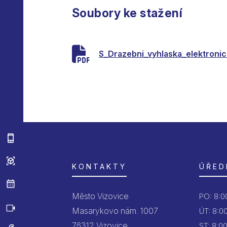
Soubory ke stažení
S_Drazebni_vyhlaska_elektroni
KONTAKTY
ÚŘED
Město Vizovice
PO:
8:00
Masarykovo nám. 1007
ÚT:
8:00
76312 Vizovice
ST:
8:00