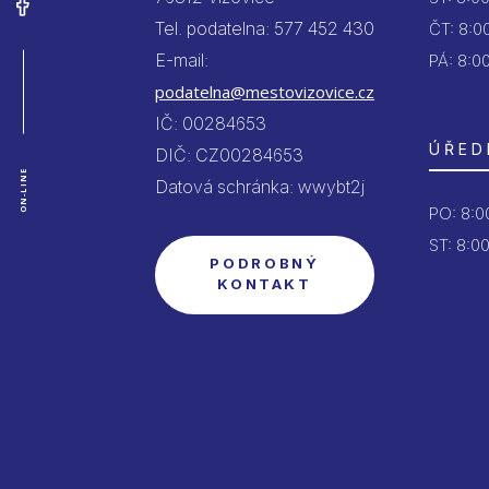
Tel. podatelna: 577 452 430
ČT:
8:00
E-mail:
PÁ:
8:00
podatelna@mestovizovice.cz
IČ: 00284653
ÚŘED
DIČ: CZ00284653
ON-LINE
Datová schránka: wwybt2j
PO:
8:00
ST: 8:00
PODROBNÝ
KONTAKT