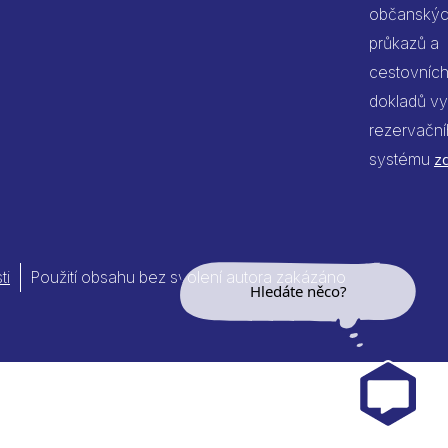
občanský
průkazů a
cestovníc
dokladů vy
rezervačn
systému
z
ti
Použití obsahu bez svolení autora zakázáno
Hledáte něco?