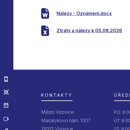
Nálezy - Oznámení.docx
Ztráty a nálezy k 05.08.2026
KONTAKTY
ÚŘED
Město Vizovice
PO:
8:00
Masarykovo nám. 1007
ÚT:
8:00
76312 Vizovice
ST:
8:00