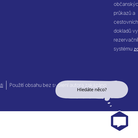
občanský
průkazů a
cestovníc
dokladů vy
rezervačn
systému
z
ti
Použití obsahu bez svolení autora zakázáno
Hledáte něco?