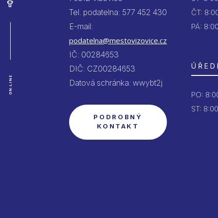
Tel. podatelna: 577 452 430
ČT:
8:00
E-mail:
PÁ:
8:00
podatelna@mestovizovice.cz
IČ: 00284653
ÚŘED
DIČ: CZ00284653
ON-LINE
Datová schránka: wwybt2j
PO:
8:00
ST: 8:00
PODROBNÝ
KONTAKT