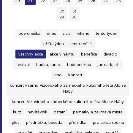
20
21
22
23
24
25
26
27
28
Út
St
29
30
ode dneška
dnes
zítra
víkend
tento týden
příští týden
tento měsíc
všechny akce
akce v nájmu
benefice
divadlo
festival
hudba, tanec
hudební klub
jarmark, trh
kino
koncert
koncert v rámci Vizovického zámeckého kulturního léta Aloise
Háby
koncert Vizovického zámeckého kulturního léta Aloise Háby
kurz
navštěvník
ostatní
památky a zajímavá místa
ples
přednáška, beseda
přehlídka
pro celou rodinu
pro děti
pro rodiny
prohlídka, exkurze
soutěž