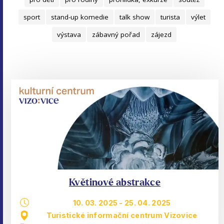
sport
stand-up komedie
talk show
turista
výlet
výstava
zábavný pořad
zájezd
Květinové abstrakce
10. 03. 2025
-
25. 04. 2025
Turistické informační centrum Vizovice