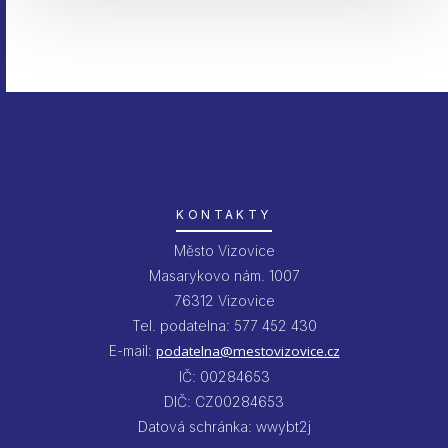
KONTAKTY
Město Vizovice
Masarykovo nám. 1007
76312 Vizovice
Tel. podatelna: 577 452 430
E-mail:
podatelna@mestovizovice.cz
IČ: 00284653
DIČ: CZ00284653
Datová schránka: wwybt2j