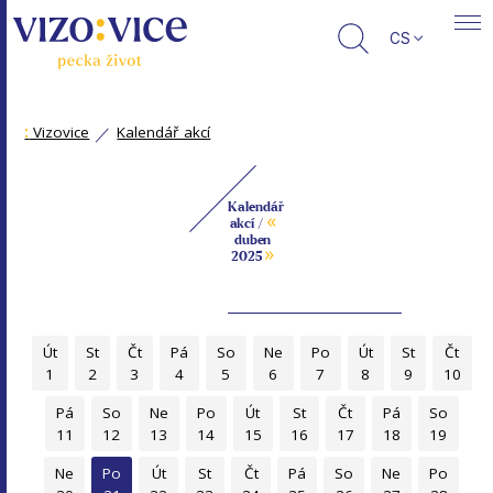
CS
:
Vizovice
Kalendář akcí
Kalendář
«
akcí /
duben
»
2025
Út
St
Čt
Pá
So
Ne
Po
Út
St
Čt
1
2
3
4
5
6
7
8
9
10
Pá
So
Ne
Po
Út
St
Čt
Pá
So
11
12
13
14
15
16
17
18
19
Ne
Po
Út
St
Čt
Pá
So
Ne
Po