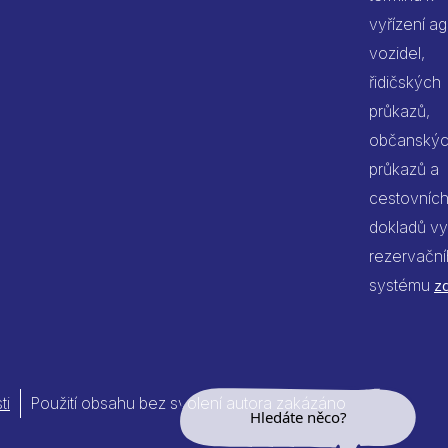
vyřízení a
vozidel,
řidičských
průkazů,
občanský
průkazů a
cestovníc
dokladů vy
rezervačn
systému
z
ti
Použití obsahu bez svolení autora zakázáno
Jsem umělá inteligence a
tenhle web znám nazpaměť.