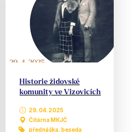
Historie židovské
komunity ve Vizovicích
29. 04. 2025
Čítárna MKJČ
přednáška, beseda