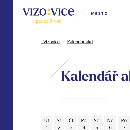
MĚSTO
:
Vizovice
Kalendář akcí
Kalendář a
Út
St
Čt
Pá
So
Ne
Po
1
2
3
4
5
6
7