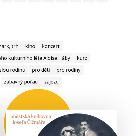
mark, trh
kino
koncert
ho kulturního léta Aloise Háby
kurz
elou rodinu
pro děti
pro rodiny
zábavný pořad
zájezd