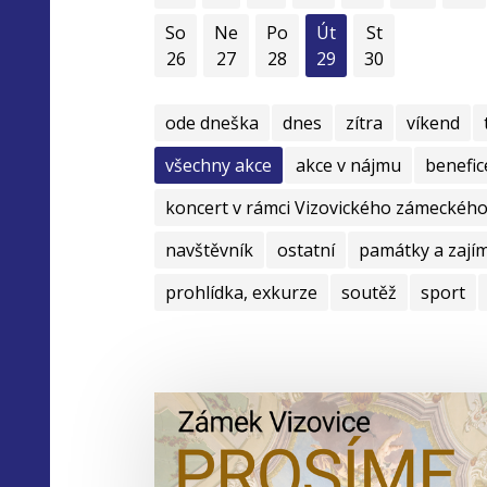
So
Ne
Po
Út
St
26
27
28
29
30
ode dneška
dnes
zítra
víkend
všechny akce
akce v nájmu
benefic
koncert v rámci Vizovického zámeckého 
navštěvník
ostatní
památky a zají
prohlídka, exkurze
soutěž
sport