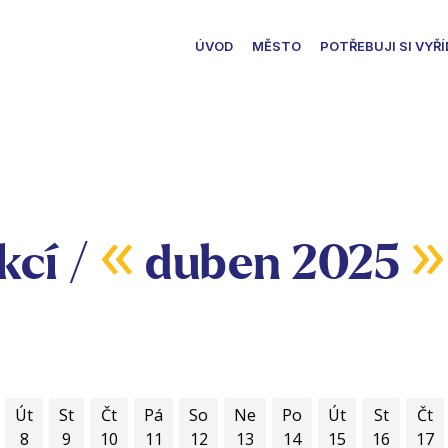
ÚVOD
MĚSTO
POTŘEBUJI SI VYŘÍ
«
»
kcí /
duben 2025
Út
St
Čt
Pá
So
Ne
Po
Út
St
Čt
8
9
10
11
12
13
14
15
16
17