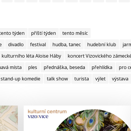
tento týden
příští týden
tento měsíc
e
divadlo
festival
hudba, tanec
hudební klub
jar
kulturního léta Aloise Háby
koncert Vizovického zámecké
mavá místa
ples
přednáška, beseda
přehlídka
pro c
stand-up komedie
talk show
turista
výlet
výstava