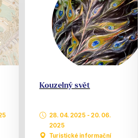
Kouzelný svět
025
28. 04. 2025
-
20. 06.
2025
Turistické informační