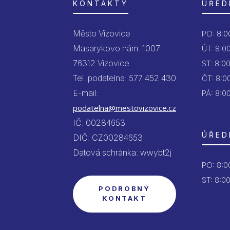
KONTAKTY
ÚŘED
Město Vizovice
PO:
8:00
Masarykovo nám. 1007
ÚT:
8:00
76312 Vizovice
ST:
8:00
Tel. podatelna: 577 452 430
ČT:
8:00
E-mail:
PÁ:
8:00
podatelna@mestovizovice.cz
IČ: 00284653
ÚŘED
DIČ: CZ00284653
Datová schránka: wwybt2j
PO:
8:00
ST: 8:00
PODROBNÝ
KONTAKT