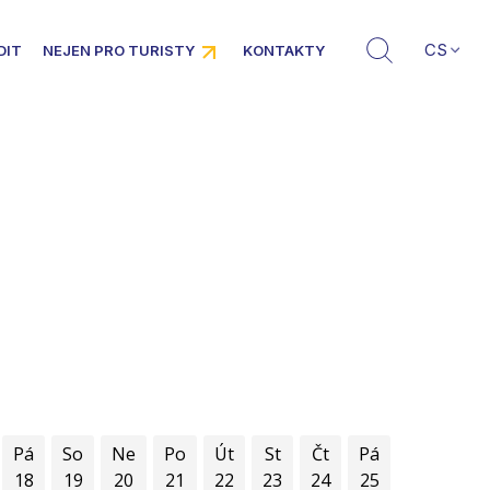
CS
DIT
NEJEN PRO TURISTY
KONTAKTY
Pá
So
Ne
Po
Út
St
Čt
Pá
18
19
20
21
22
23
24
25