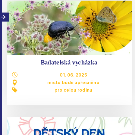
Badatelská vycházka
01. 06. 2025
místo bude upřesněno
pro celou rodinu