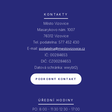
KONTAKTY
Město Vizovice
Masarykovo nám. 1007
76312 Vizovice
Tel. podatelna: 577 452 430
E-mail:
podatelna@mestovizovice.cz
IČ: 00284653
DIČ: CZ00284653
Datová schránka: wwybt2j
PODROBNÝ KONTAKT
ÚŘEDNÍ HODINY
PO:
8:00 - 11:30
12:30 - 17:00