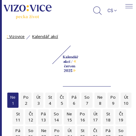
CS
:
Vizovice
Kalendář akcí
Kalendář
«
akcí /
červen
»
2025
Ne
Po
Út
St
Čt
Pá
So
Ne
Po
Út
1
2
3
4
5
6
7
8
9
10
St
Čt
Pá
So
Ne
Po
Út
St
Čt
11
12
13
14
15
16
17
18
19
Pá
So
Ne
Po
Út
St
Čt
Pá
So