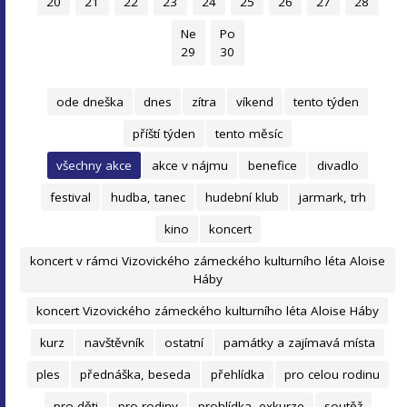
20
21
22
23
24
25
26
27
28
Ne
Po
29
30
ode dneška
dnes
zítra
víkend
tento týden
příští týden
tento měsíc
všechny akce
akce v nájmu
benefice
divadlo
festival
hudba, tanec
hudební klub
jarmark, trh
kino
koncert
koncert v rámci Vizovického zámeckého kulturního léta Aloise
Háby
koncert Vizovického zámeckého kulturního léta Aloise Háby
kurz
navštěvník
ostatní
památky a zajímavá místa
ples
přednáška, beseda
přehlídka
pro celou rodinu
pro děti
pro rodiny
prohlídka, exkurze
soutěž