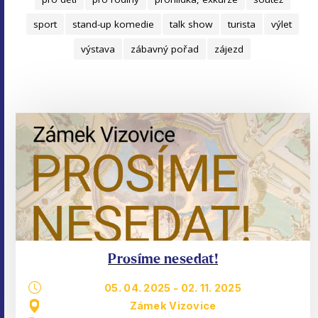
sport
stand-up komedie
talk show
turista
výlet
výstava
zábavný pořad
zájezd
Prosíme nesedat!
05. 04. 2025
-
02. 11. 2025
Zámek Vizovice