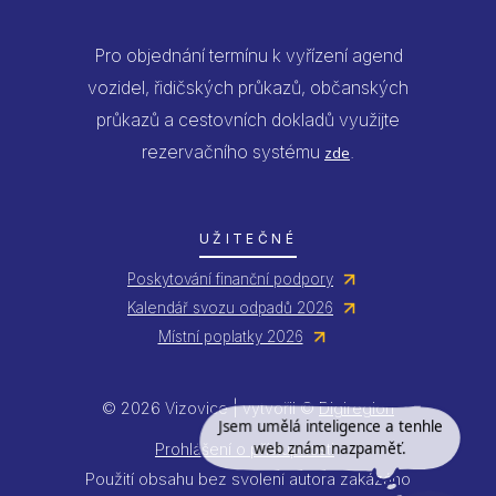
Pro objednání termínu k vyřízení agend
vozidel, řidičských průkazů, občanských
průkazů a cestovních dokladů využijte
rezervačního systému
.
zde
UŽITEČNÉ
Poskytování finanční podpory
Kalendář svozu odpadů 2026
Místní poplatky 2026
© 2026 Vizovice | vytvořil ©
Digiregion
Jsem umělá inteligence a tenhle
web znám nazpaměť.
Prohlášení o přístupnosti
Použití obsahu bez svolení autora zakázáno