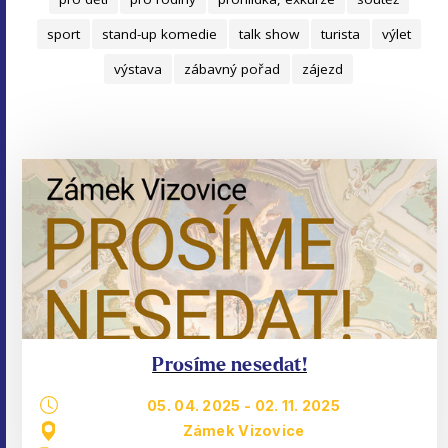
sport
stand-up komedie
talk show
turista
výlet
výstava
zábavný pořad
zájezd
Prosíme nesedat!
05. 04. 2025
-
02. 11. 2025
Zámek Vizovice