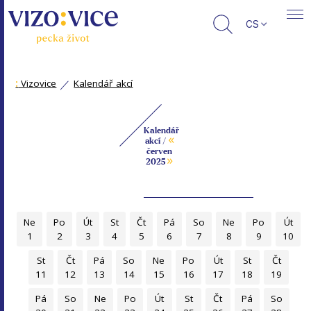
CS
:
Vizovice
Kalendář akcí
Kalendář
«
akcí /
červen
»
2025
Ne
Po
Út
St
Čt
Pá
So
Ne
Po
Út
1
2
3
4
5
6
7
8
9
10
St
Čt
Pá
So
Ne
Po
Út
St
Čt
11
12
13
14
15
16
17
18
19
Pá
So
Ne
Po
Út
St
Čt
Pá
So