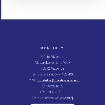
KONTAKTY
Město Vizovice
Masarykovo nám. 1007
76312 Vizovice
Tel. podatelna: 577 452 430
E-mail:
podatelna@mestovizovice.cz
IČ: 00284653
DIČ: CZ00284653
Datová schránka: wwybt2j