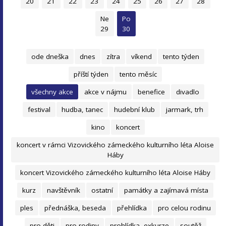
20
21
22
23
24
25
26
27
28
Ne
Po
29
30
ode dneška
dnes
zítra
víkend
tento týden
příští týden
tento měsíc
všechny akce
akce v nájmu
benefice
divadlo
festival
hudba, tanec
hudební klub
jarmark, trh
kino
koncert
koncert v rámci Vizovického zámeckého kulturního léta Aloise
Háby
koncert Vizovického zámeckého kulturního léta Aloise Háby
kurz
navštěvník
ostatní
památky a zajímavá místa
ples
přednáška, beseda
přehlídka
pro celou rodinu
pro děti
pro rodiny
prohlídka, exkurze
soutěž