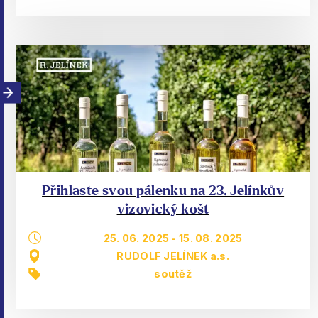
Přihlaste svou pálenku na 23. Jelínkův
vizovický košt
25. 06. 2025
-
15. 08. 2025
RUDOLF JELÍNEK a.s.
soutěž