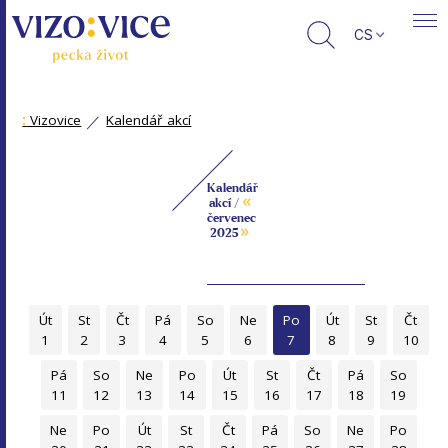
CS
:
Vizovice
Kalendář akcí
Kalendář
«
akcí /
červenec
»
2025
Út
St
Čt
Pá
So
Ne
Po
Út
St
Čt
1
2
3
4
5
6
7
8
9
10
Pá
So
Ne
Po
Út
St
Čt
Pá
So
11
12
13
14
15
16
17
18
19
Ne
Po
Út
St
Čt
Pá
So
Ne
Po