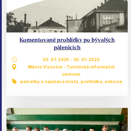
Komentované prohlídky po bývalých
pálenicích
02. 07. 2025
-
30. 07. 2025
Město Vizovice - Turistické informační
centrum
památky a zajímavá místa
,
prohlídka, exkurze