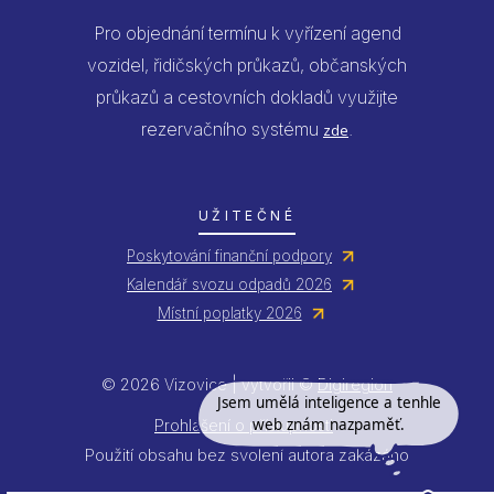
Pro objednání termínu k vyřízení agend
vozidel, řidičských průkazů, občanských
průkazů a cestovních dokladů využijte
rezervačního systému
.
zde
UŽITEČNÉ
Poskytování finanční podpory
Kalendář svozu odpadů 2026
Místní poplatky 2026
© 2026 Vizovice | vytvořil ©
Digiregion
Jsem umělá inteligence a tenhle
web znám nazpaměť.
Prohlášení o přístupnosti
Použití obsahu bez svolení autora zakázáno