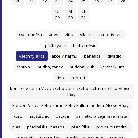
20
21
22
23
24
25
26
27
28
Út
St
Čt
29
30
31
ode dneška
dnes
zítra
víkend
tento týden
příští týden
tento měsíc
všechny akce
akce v nájmu
benefice
divadlo
festival
hudba, tanec
hudební klub
jarmark, trh
kino
koncert
koncert v rámci Vizovického zámeckého kulturního léta Aloise
Háby
koncert Vizovického zámeckého kulturního léta Aloise Háby
kurz
navštěvník
ostatní
památky a zajímavá místa
ples
přednáška, beseda
přehlídka
pro celou rodinu
pro děti
pro rodiny
prohlídka, exkurze
soutěž