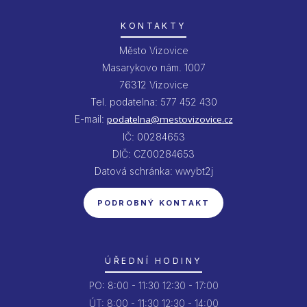
KONTAKTY
Město Vizovice
Masarykovo nám. 1007
76312 Vizovice
Tel. podatelna: 577 452 430
E-mail:
podatelna@mestovizovice.cz
IČ: 00284653
DIČ: CZ00284653
Datová schránka: wwybt2j
PODROBNÝ KONTAKT
ÚŘEDNÍ HODINY
PO:
8:00 - 11:30
12:30 - 17:00
ÚT:
8:00 - 11:30
12:30 - 14:00