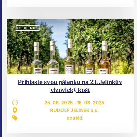
Přihlaste svou pálenku na 23. Jelínkův
vizovický košt
25. 06. 2025
-
15. 08. 2025
RUDOLF JELÍNEK a.s.
soutěž