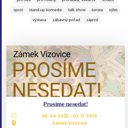
sport
stand-up komedie
talk show
turista
výlet
výstava
zábavný pořad
zájezd
Prosíme nesedat!
05. 04. 2025
-
02. 11. 2025
Zámek Vizovice