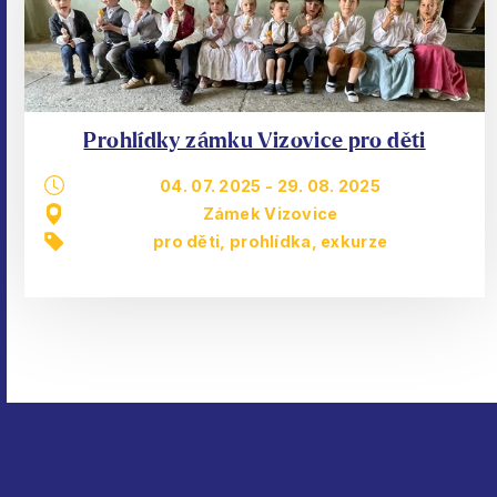
Prohlídky zámku Vizovice pro děti
04. 07. 2025
-
29. 08. 2025
Zámek Vizovice
pro děti
,
prohlídka, exkurze