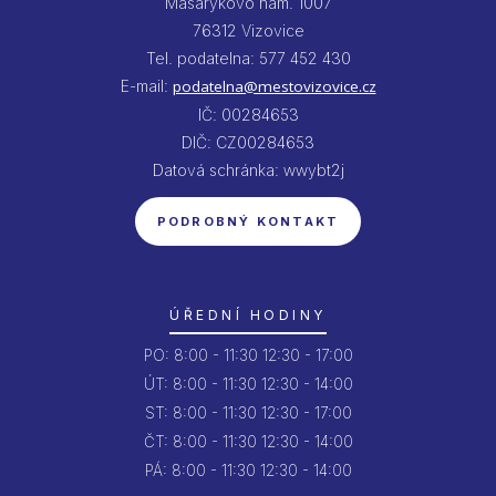
Masarykovo nám. 1007
76312 Vizovice
Tel. podatelna: 577 452 430
E-mail:
podatelna@mestovizovice.cz
IČ: 00284653
DIČ: CZ00284653
Datová schránka: wwybt2j
PODROBNÝ KONTAKT
ÚŘEDNÍ HODINY
PO:
8:00 - 11:30
12:30 - 17:00
ÚT:
8:00 - 11:30
12:30 - 14:00
ST:
8:00 - 11:30
12:30 - 17:00
ČT:
8:00 - 11:30
12:30 - 14:00
PÁ:
8:00 - 11:30
12:30 - 14:00