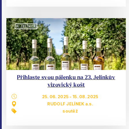
Přihlaste svou pálenku na 23. Jelínkův
vizovický košt
25. 06. 2025
-
15. 08. 2025
RUDOLF JELÍNEK a.s.
soutěž