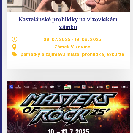
Kastelánské prohlídky na vizovickém
zámku
09. 07. 2025
-
19. 08. 2025
Zámek Vizovice
památky a zajímavá místa
,
prohlídka, exkurze