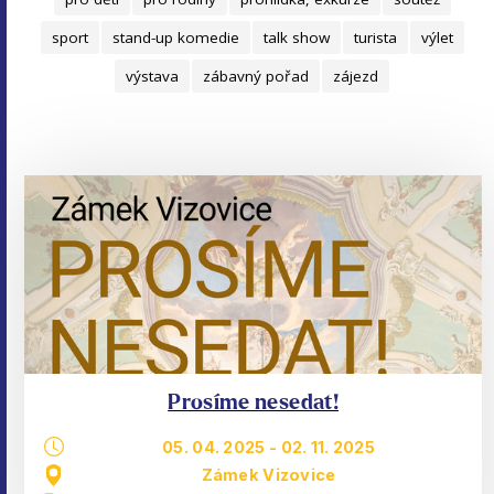
sport
stand-up komedie
talk show
turista
výlet
výstava
zábavný pořad
zájezd
Prosíme nesedat!
05. 04. 2025
-
02. 11. 2025
Zámek Vizovice