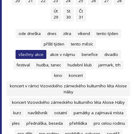
20
21
22
23
24
25
26
27
28
Út
St
Čt
29
30
31
ode dneška
dnes
zítra
víkend
tento týden
příští týden
tento měsíc
všechny akce
akce v nájmu
benefice
divadlo
festival
hudba, tanec
hudební klub
jarmark, trh
kino
koncert
koncert v rámci Vizovického zámeckého kulturního léta Aloise
Háby
koncert Vizovického zámeckého kulturního léta Aloise Háby
kurz
navštěvník
ostatní
památky a zajímavá místa
ples
přednáška, beseda
přehlídka
pro celou rodinu
pro děti
pro rodiny
prohlídka, exkurze
soutěž