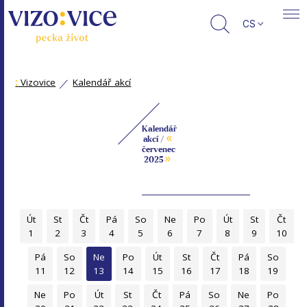
CS
:
Vizovice
Kalendář akcí
Kalendář
«
akcí /
červenec
»
2025
Út
St
Čt
Pá
So
Ne
Po
Út
St
Čt
1
2
3
4
5
6
7
8
9
10
Pá
So
Ne
Po
Út
St
Čt
Pá
So
11
12
13
14
15
16
17
18
19
Ne
Po
Út
St
Čt
Pá
So
Ne
Po