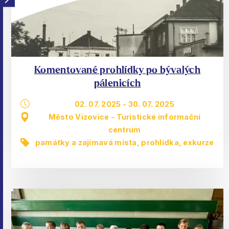
Komentované prohlídky po bývalých
pálenicích
02. 07. 2025
-
30. 07. 2025
Město Vizovice - Turistické informační
centrum
památky a zajímavá místa
,
prohlídka, exkurze