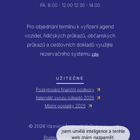
PÁ:
8:00 - 12:00
12:30 - 14:00
Pro objednání termínu k vyřízení agend
vozidel, řidičských průkazů, občanských
průkazů a cestovních dokladů využijte
rezervačního systému
.
zde
UŽITEČNÉ
Poskytování finanční podpory
Kalendář svozu odpadů 2026
Místní poplatky 2026
© 2026 Vizovice | vytvořil ©
Digiregion
Jsem umělá inteligence a tenhle
web znám nazpaměť.
Prohlášení o přístupnosti