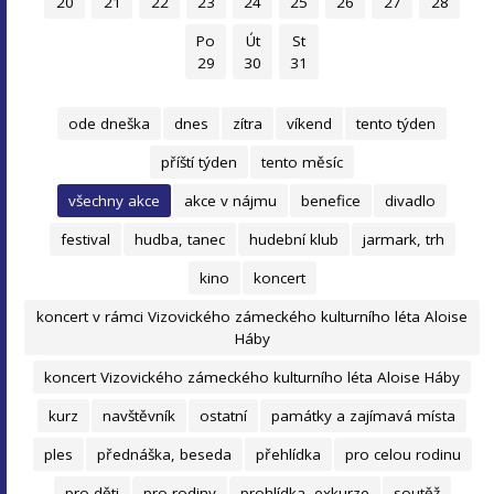
20
21
22
23
24
25
26
27
28
Po
Út
St
29
30
31
ode dneška
dnes
zítra
víkend
tento týden
příští týden
tento měsíc
všechny akce
akce v nájmu
benefice
divadlo
festival
hudba, tanec
hudební klub
jarmark, trh
kino
koncert
koncert v rámci Vizovického zámeckého kulturního léta Aloise
Háby
koncert Vizovického zámeckého kulturního léta Aloise Háby
kurz
navštěvník
ostatní
památky a zajímavá místa
ples
přednáška, beseda
přehlídka
pro celou rodinu
pro děti
pro rodiny
prohlídka, exkurze
soutěž