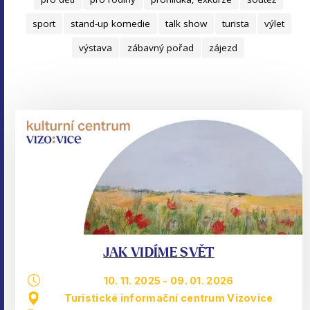
sport
stand-up komedie
talk show
turista
výlet
výstava
zábavný pořad
zájezd
JAK VIDÍME SVĚT
10. 11. 2025
-
09. 01. 2026
Turistické informační centrum Vizovice