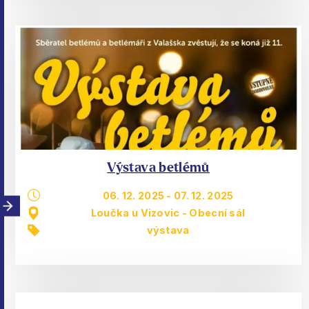
Výstava betlémů
06. 12. 2025
-
07. 12. 2025
Loučka u Vizovic - Obecní sál
výstava