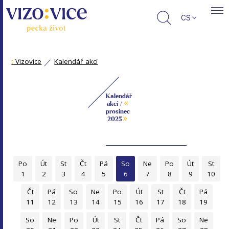
CS
:
Vizovice
Kalendář akcí
Kalendář
«
akcí /
prosinec
»
2025
Po
Út
St
Čt
Pá
So
Ne
Po
Út
St
1
2
3
4
5
6
7
8
9
10
Čt
Pá
So
Ne
Po
Út
St
Čt
Pá
11
12
13
14
15
16
17
18
19
So
Ne
Po
Út
St
Čt
Pá
So
Ne