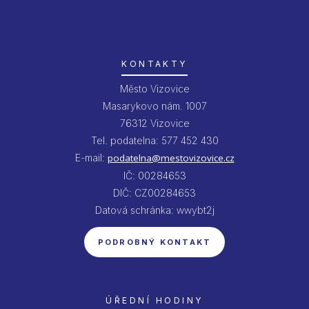
KONTAKTY
Město Vizovice
Masarykovo nám. 1007
76312 Vizovice
Tel. podatelna: 577 452 430
E-mail:
podatelna@mestovizovice.cz
IČ: 00284653
DIČ: CZ00284653
Datová schránka: wwybt2j
PODROBNÝ KONTAKT
ÚŘEDNÍ HODINY