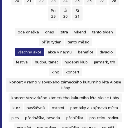
20
21
22
23
24
25
26
27
28
Po
Út
St
29
30
31
ode dneška
dnes
zítra
víkend
tento týden
příští týden
tento měsíc
všechny akce
akce v nájmu
benefice
divadlo
festival
hudba, tanec
hudební klub
jarmark, trh
kino
koncert
koncert v rámci Vizovického zámeckého kulturního léta Aloise
Háby
koncert Vizovického zámeckého kulturního léta Aloise Háby
kurz
navštěvník
ostatní
památky a zajímavá místa
ples
přednáška, beseda
přehlídka
pro celou rodinu
pro děti
pro rodiny
prohlídka, exkurze
soutěž