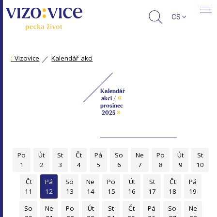
CS
:
Vizovice
Kalendář akcí
Kalendář
«
akcí /
prosinec
»
2025
Po
Út
St
Čt
Pá
So
Ne
Po
Út
St
1
2
3
4
5
6
7
8
9
10
Čt
Pá
So
Ne
Po
Út
St
Čt
Pá
11
12
13
14
15
16
17
18
19
So
Ne
Po
Út
St
Čt
Pá
So
Ne