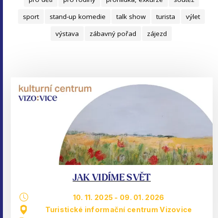
sport
stand-up komedie
talk show
turista
výlet
výstava
zábavný pořad
zájezd
JAK VIDÍME SVĚT
10. 11. 2025
-
09. 01. 2026
Turistické informační centrum Vizovice