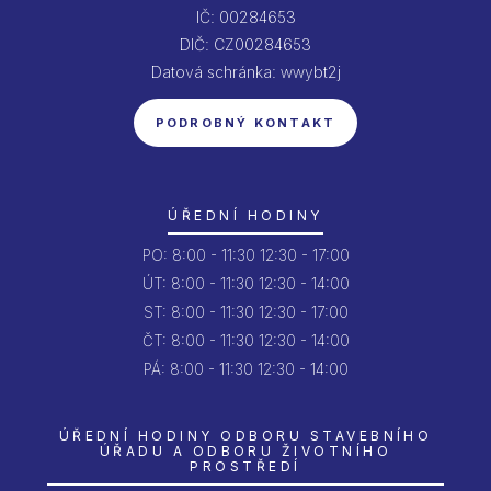
IČ: 00284653
DIČ: CZ00284653
Datová schránka: wwybt2j
PODROBNÝ KONTAKT
ÚŘEDNÍ HODINY
PO:
8:00 - 11:30
12:30 - 17:00
ÚT:
8:00 - 11:30
12:30 - 14:00
ST:
8:00 - 11:30
12:30 - 17:00
ČT:
8:00 - 11:30
12:30 - 14:00
PÁ:
8:00 - 11:30
12:30 - 14:00
ÚŘEDNÍ HODINY ODBORU STAVEBNÍHO
ÚŘADU A ODBORU ŽIVOTNÍHO
PROSTŘEDÍ