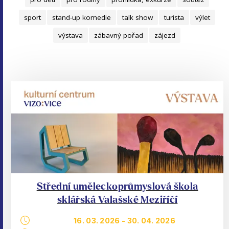
sport
stand-up komedie
talk show
turista
výlet
výstava
zábavný pořad
zájezd
Střední uměleckoprůmyslová škola
sklářská Valašské Meziříčí
16. 03. 2026
-
30. 04. 2026