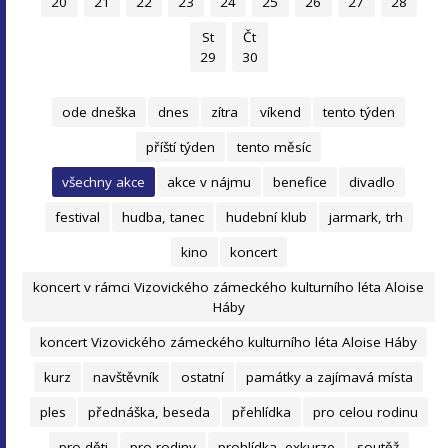
20
21
22
23
24
25
26
27
28
St
Čt
29
30
ode dneška
dnes
zítra
víkend
tento týden
příští týden
tento měsíc
všechny akce
akce v nájmu
benefice
divadlo
festival
hudba, tanec
hudební klub
jarmark, trh
kino
koncert
koncert v rámci Vizovického zámeckého kulturního léta Aloise
Háby
koncert Vizovického zámeckého kulturního léta Aloise Háby
kurz
navštěvník
ostatní
památky a zajímavá místa
ples
přednáška, beseda
přehlídka
pro celou rodinu
pro děti
pro rodiny
prohlídka, exkurze
soutěž