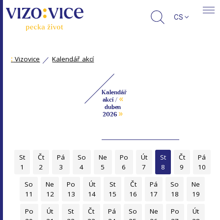
CS
:
Vizovice
Kalendář akcí
Kalendář
«
akcí /
duben
»
2026
St
Čt
Pá
So
Ne
Po
Út
St
Čt
Pá
1
2
3
4
5
6
7
8
9
10
So
Ne
Po
Út
St
Čt
Pá
So
Ne
11
12
13
14
15
16
17
18
19
Po
Út
St
Čt
Pá
So
Ne
Po
Út