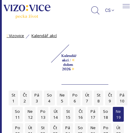
CS
:
Vizovice
Kalendář akcí
Kalendář
«
akcí /
duben
»
2026
St
Čt
Pá
So
Ne
Po
Út
St
Čt
Pá
1
2
3
4
5
6
7
8
9
10
So
Ne
Po
Út
St
Čt
Pá
So
Ne
11
12
13
14
15
16
17
18
19
Po
Út
St
Čt
Pá
So
Ne
Po
Út