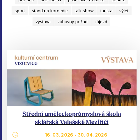
sport
stand-up komedie
talk show
turista
výlet
výstava
zábavný pořad
zájezd
Střední uměleckoprůmyslová škola
sklářská Valašské Meziříčí
16. 03. 2026
-
30. 04. 2026