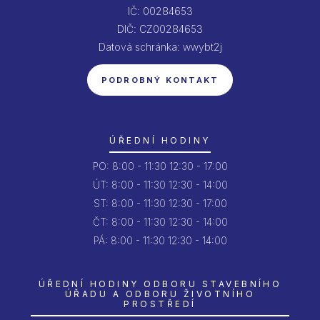
IČ: 00284653
DIČ: CZ00284653
Datová schránka: wwybt2j
PODROBNÝ KONTAKT
ÚŘEDNÍ HODINY
PO:
8:00 - 11:30
12:30 - 17:00
ÚT:
8:00 - 11:30
12:30 - 14:00
ST:
8:00 - 11:30
12:30 - 17:00
ČT:
8:00 - 11:30
12:30 - 14:00
PÁ:
8:00 - 11:30
12:30 - 14:00
ÚŘEDNÍ HODINY ODBORU STAVEBNÍHO
ÚŘADU A ODBORU ŽIVOTNÍHO
PROSTŘEDÍ