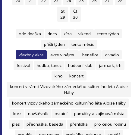
20
21
22
23
24
25
26
27
28
St
Čt
29
30
ode dneška
dnes
zítra
víkend
tento týden
příští týden
tento měsíc
všechny akce
akce v nájmu
benefice
divadlo
festival
hudba, tanec
hudební klub
jarmark, trh
kino
koncert
koncert v rámci Vizovického zámeckého kulturního léta Aloise
Háby
koncert Vizovického zámeckého kulturního léta Aloise Háby
kurz
navštěvník
ostatní
památky a zajímavá místa
ples
přednáška, beseda
přehlídka
pro celou rodinu
pro děti
pro rodiny
prohlídka, exkurze
soutěž