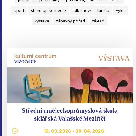
sport
stand-up komedie
talk show
turista
výlet
výstava
zábavný pořad
zájezd
Střední uměleckoprůmyslová škola
sklářská Valašské Meziříčí
16. 03. 2026
-
30. 04. 2026