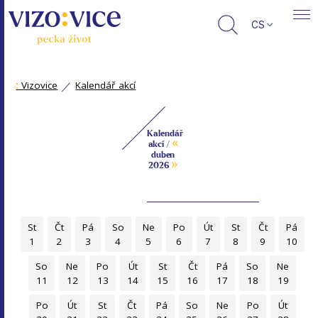
CS
:
Vizovice
Kalendář akcí
Kalendář
«
akcí /
duben
»
2026
St
Čt
Pá
So
Ne
Po
Út
St
Čt
Pá
1
2
3
4
5
6
7
8
9
10
So
Ne
Po
Út
St
Čt
Pá
So
Ne
11
12
13
14
15
16
17
18
19
Po
Út
St
Čt
Pá
So
Ne
Po
Út