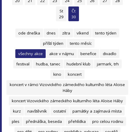
20
21
22
23
24
25
26
27
28
St
Čt
29
30
ode dneška
dnes
zítra
víkend
tento týden
příští týden
tento měsíc
všechny akce
akce v nájmu
benefice
divadlo
festival
hudba, tanec
hudební klub
jarmark, trh
kino
koncert
koncert v rámci Vizovického zámeckého kulturního léta Aloise
Háby
koncert Vizovického zámeckého kulturního léta Aloise Háby
kurz
navštěvník
ostatní
památky a zajímavá místa
ples
přednáška, beseda
přehlídka
pro celou rodinu
pro děti
pro rodiny
prohlídka, exkurze
soutěž