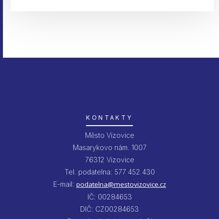
KONTAKTY
Město Vizovice
Masarykovo nám. 1007
76312 Vizovice
Tel. podatelna: 577 452 430
E-mail:
podatelna@mestovizovice.cz
IČ: 00284653
DIČ: CZ00284653