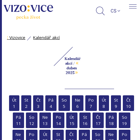
CS
:
Vizovice
Kalendář akcí
Kalendář
«
akcí /
duben
»
2025
Út
St
Čt
Pá
So
Ne
Po
Út
St
Čt
1
2
3
4
5
6
7
8
9
10
Pá
So
Ne
Po
Út
St
Čt
Pá
So
11
12
13
14
15
16
17
18
19
Ne
Po
Út
St
Čt
Pá
So
Ne
Po