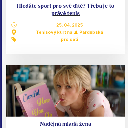
Hledáte sport pro své dítě? Třeba je to
právě tenis
25. 04. 2025
Tenisový kurt na ul. Pardubská
pro děti
Nadějná mladá žena