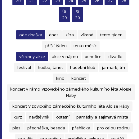
20
21
22
23
24
25
26
27
28
Út
St
29
30
ode dneška
dnes
zítra
víkend
tento týden
příští týden
tento měsíc
všechny akce
akce v nájmu
benefice
divadlo
festival
hudba, tanec
hudební klub
jarmark, trh
kino
koncert
koncert v rámci Vizovického zámeckého kulturního léta Aloise
Háby
koncert Vizovického zámeckého kulturního léta Aloise Háby
kurz
navštěvník
ostatní
památky a zajímavá místa
ples
přednáška, beseda
přehlídka
pro celou rodinu
pro děti
pro rodiny
prohlídka, exkurze
soutěž