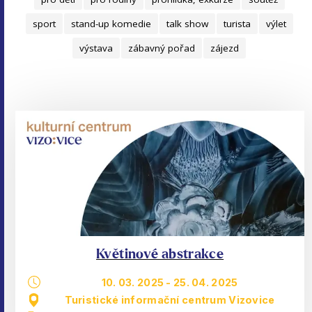
sport
stand-up komedie
talk show
turista
výlet
výstava
zábavný pořad
zájezd
Květinové abstrakce
10. 03. 2025
-
25. 04. 2025
Turistické informační centrum Vizovice