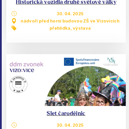
Historická vozidla druhé světové války
30. 04. 2025
nádvoří před horní budovou ZŠ ve Vizovicích
přehlídka
,
výstava
Slet čarodějnic
30. 04. 2025