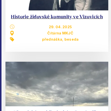
Historie židovské komunity ve Vizovicích
29. 04. 2025
Čítárna MKJČ
přednáška, beseda