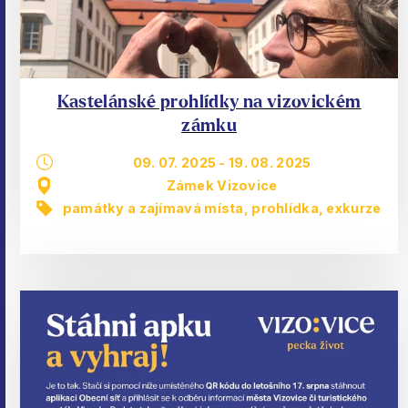
Kastelánské prohlídky na vizovickém
zámku
09. 07. 2025
-
19. 08. 2025
Zámek Vizovice
památky a zajímavá místa
,
prohlídka, exkurze