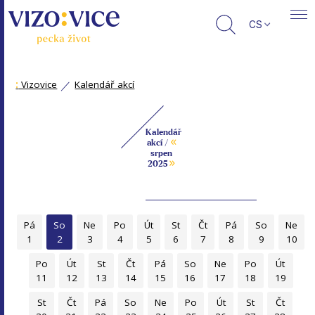
CS
:
Vizovice
Kalendář akcí
Kalendář
«
akcí /
srpen
»
2025
Pá
So
Ne
Po
Út
St
Čt
Pá
So
Ne
1
2
3
4
5
6
7
8
9
10
Po
Út
St
Čt
Pá
So
Ne
Po
Út
11
12
13
14
15
16
17
18
19
St
Čt
Pá
So
Ne
Po
Út
St
Čt