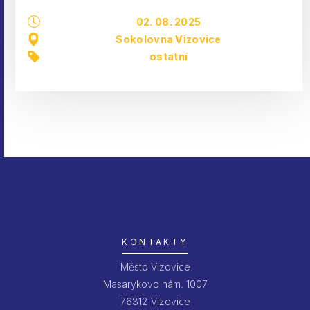
02. 08. 2025
Sokolovna Vizovice
ostatní
KONTAKTY
Město Vizovice
Masarykovo nám. 1007
76312 Vizovice