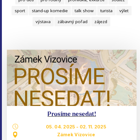
sport
stand-up komedie
talk show
turista
výlet
výstava
zábavný pořad
zájezd
Prosíme nesedat!
05. 04. 2025
-
02. 11. 2025
Zámek Vizovice