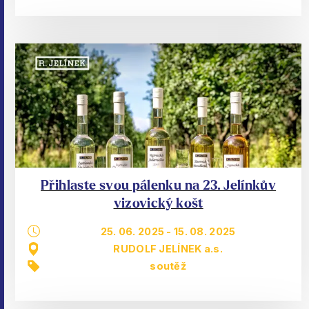
Přihlaste svou pálenku na 23. Jelínkův
vizovický košt
25. 06. 2025
-
15. 08. 2025
RUDOLF JELÍNEK a.s.
soutěž