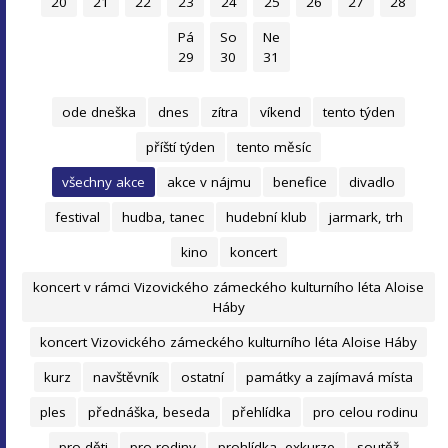
20
21
22
23
24
25
26
27
28
Pá
So
Ne
29
30
31
ode dneška
dnes
zítra
víkend
tento týden
příští týden
tento měsíc
všechny akce
akce v nájmu
benefice
divadlo
festival
hudba, tanec
hudební klub
jarmark, trh
kino
koncert
koncert v rámci Vizovického zámeckého kulturního léta Aloise
Háby
koncert Vizovického zámeckého kulturního léta Aloise Háby
kurz
navštěvník
ostatní
památky a zajímavá místa
ples
přednáška, beseda
přehlídka
pro celou rodinu
pro děti
pro rodiny
prohlídka, exkurze
soutěž