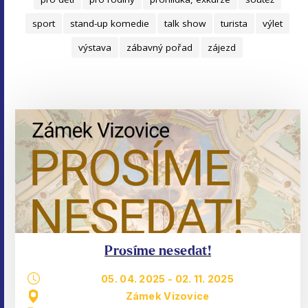
sport
stand-up komedie
talk show
turista
výlet
výstava
zábavný pořad
zájezd
Prosíme nesedat!
05. 04. 2025
-
02. 11. 2025
Zámek Vizovice