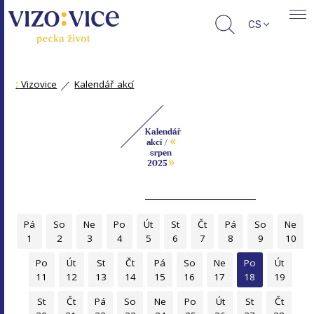
CS
:
Vizovice
Kalendář akcí
Kalendář
«
akcí /
srpen
»
2025
Pá
So
Ne
Po
Út
St
Čt
Pá
So
Ne
1
2
3
4
5
6
7
8
9
10
Po
Út
St
Čt
Pá
So
Ne
Po
Út
11
12
13
14
15
16
17
18
19
St
Čt
Pá
So
Ne
Po
Út
St
Čt