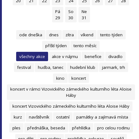
20
21
22
23
24
25
26
27
28
Pá
So
Ne
29
30
31
ode dneška
dnes
zítra
víkend
tento týden
příští týden
tento měsíc
všechny akce
akce v nájmu
benefice
divadlo
festival
hudba, tanec
hudební klub
jarmark, trh
kino
koncert
koncert v rámci Vizovického zámeckého kulturního léta Aloise
Háby
koncert Vizovického zámeckého kulturního léta Aloise Háby
kurz
navštěvník
ostatní
památky a zajímavá místa
ples
přednáška, beseda
přehlídka
pro celou rodinu
pro děti
pro rodiny
prohlídka, exkurze
soutěž