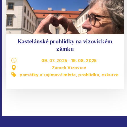
Kastelánské prohlídky na vizovickém
zámku
09. 07. 2025
-
19. 08. 2025
Zámek Vizovice
památky a zajímavá místa
,
prohlídka, exkurze