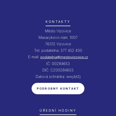
KONTAKTY
Město Vizovice
Masarykovo nám. 1007
76312 Vizovice
Tel. podatelna: 577 452 430
E-mail:
podatelna@mestovizovice.cz
IČ: 00284653
DIČ: CZ00284653
Datová schránka: wwybt2j
PODROBNÝ KONTAKT
ÚŘEDNÍ HODINY