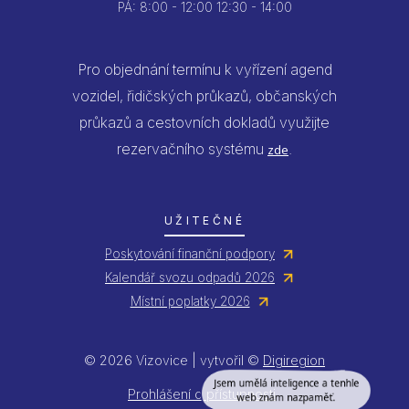
PÁ:
8:00 - 12:00
12:30 - 14:00
Pro objednání termínu k vyřízení agend
vozidel, řidičských průkazů, občanských
průkazů a cestovních dokladů využijte
rezervačního systému
.
zde
UŽITEČNÉ
Poskytování finanční podpory
Kalendář svozu odpadů 2026
Místní poplatky 2026
© 2026 Vizovice | vytvořil ©
Digiregion
Jsem umělá inteligence a tenhle
web znám nazpaměť.
Prohlášení o přístupnosti