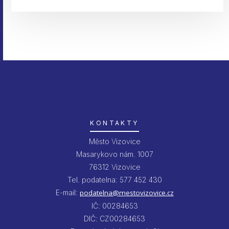
KONTAKTY
Město Vizovice
Masarykovo nám. 1007
76312 Vizovice
Tel. podatelna: 577 452 430
E-mail:
podatelna@mestovizovice.cz
IČ: 00284653
DIČ: CZ00284653