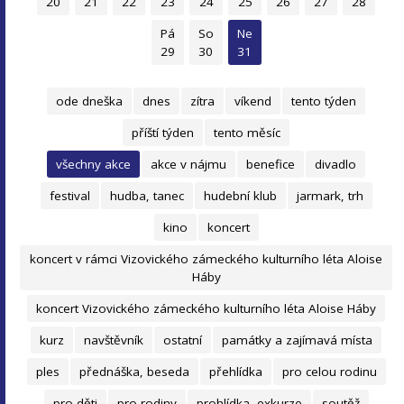
20
21
22
23
24
25
26
27
28
Pá
So
Ne
29
30
31
ode dneška
dnes
zítra
víkend
tento týden
příští týden
tento měsíc
všechny akce
akce v nájmu
benefice
divadlo
festival
hudba, tanec
hudební klub
jarmark, trh
kino
koncert
koncert v rámci Vizovického zámeckého kulturního léta Aloise
Háby
koncert Vizovického zámeckého kulturního léta Aloise Háby
kurz
navštěvník
ostatní
památky a zajímavá místa
ples
přednáška, beseda
přehlídka
pro celou rodinu
pro děti
pro rodiny
prohlídka, exkurze
soutěž