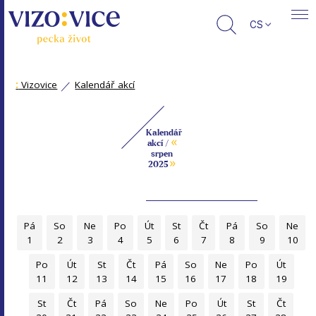
CS
:
Vizovice
Kalendář akcí
Kalendář
«
akcí /
srpen
»
2025
Pá
So
Ne
Po
Út
St
Čt
Pá
So
Ne
1
2
3
4
5
6
7
8
9
10
Po
Út
St
Čt
Pá
So
Ne
Po
Út
11
12
13
14
15
16
17
18
19
St
Čt
Pá
So
Ne
Po
Út
St
Čt