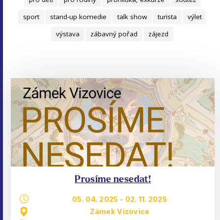
sport
stand-up komedie
talk show
turista
výlet
výstava
zábavný pořad
zájezd
Prosíme nesedat!
05. 04. 2025
-
02. 11. 2025
Zámek Vizovice