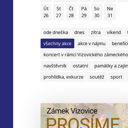
Út
St
Čt
Pá
So
Ne
26
27
28
29
30
31
ode dneška
dnes
zítra
víkend
všechny akce
akce v nájmu
benefic
koncert v rámci Vizovického zámeckého 
navštěvník
ostatní
památky a zají
prohlídka, exkurze
soutěž
sport