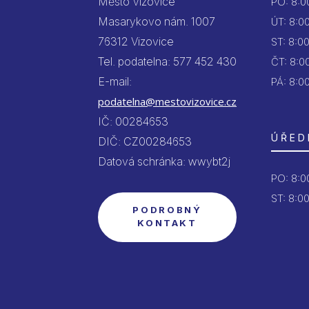
Město Vizovice
PO:
8:00
Masarykovo nám. 1007
ÚT:
8:00
76312 Vizovice
ST:
8:00
Tel. podatelna: 577 452 430
ČT:
8:00
E-mail:
PÁ:
8:00
podatelna@mestovizovice.cz
IČ: 00284653
ÚŘED
DIČ: CZ00284653
Datová schránka: wwybt2j
PO:
8:00
ST: 8:00
PODROBNÝ
KONTAKT