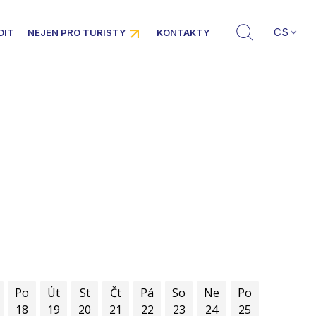
CS
DIT
NEJEN PRO TURISTY
KONTAKTY
Po
Út
St
Čt
Pá
So
Ne
Po
18
19
20
21
22
23
24
25