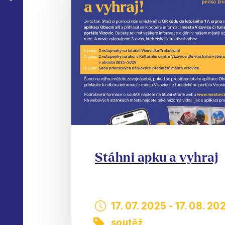
Stáhni apku a vyhraj
17. 07. 2025
-
17. 08. 20
soutěž