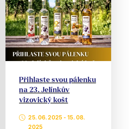
Přihlaste svou pálenku
na 23. Jelínkův
vizovický košt
25. 06. 2025
-
15. 08.
2025