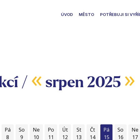
ÚVOD
MĚSTO
POTŘEBUJI SI VYŘÍ
«
»
kcí /
srpen 2025
Pá
So
Ne
Po
Út
St
Čt
Pá
So
Ne
8
9
10
11
12
13
14
15
16
17