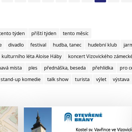
tento týden
příští týden
tento měsíc
e
divadlo
festival
hudba, tanec
hudební klub
jar
kulturního léta Aloise Háby
koncert Vizovického zámecké
mavá místa
ples
přednáška, beseda
přehlídka
pro c
stand-up komedie
talk show
turista
výlet
výstava