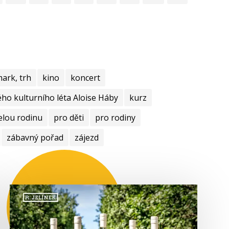
mark, trh
kino
koncert
ho kulturního léta Aloise Háby
kurz
elou rodinu
pro děti
pro rodiny
zábavný pořad
zájezd