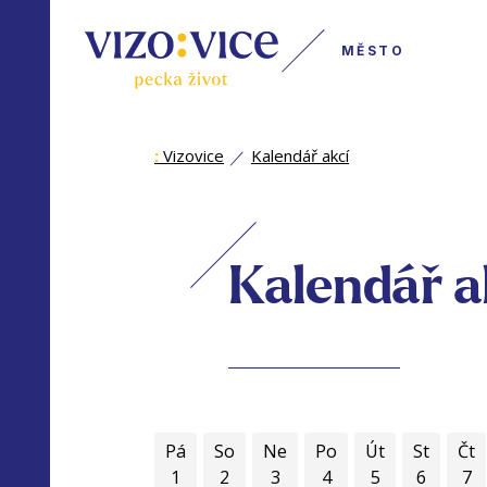
MĚSTO
:
Vizovice
Kalendář akcí
Kalendář a
Pá
So
Ne
Po
Út
St
Čt
1
2
3
4
5
6
7