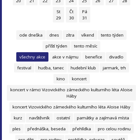
20
21
22
23
24
25
26
27
28
St
Čt
Pá
29
30
31
ode dneška
dnes
zítra
víkend
tento týden
příští týden
tento měsíc
všechny akce
akce v nájmu
benefice
divadlo
festival
hudba, tanec
hudební klub
jarmark, trh
kino
koncert
koncert v rámci Vizovického zámeckého kulturního léta Aloise
Háby
koncert Vizovického zámeckého kulturního léta Aloise Háby
kurz
navštěvník
ostatní
památky a zajímavá místa
ples
přednáška, beseda
přehlídka
pro celou rodinu
pro děti
pro rodiny
prohlídka, exkurze
soutěž