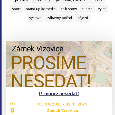
sport
stand-up komedie
talk show
turista
výlet
výstava
zábavný pořad
zájezd
Prosíme nesedat!
05. 04. 2025
-
02. 11. 2025
Zámek Vizovice