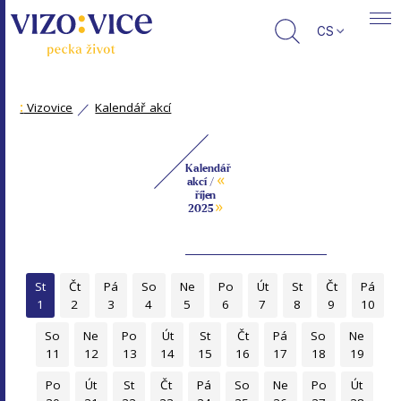
CS
:
Vizovice
Kalendář akcí
Kalendář
«
akcí /
říjen
»
2025
St
Čt
Pá
So
Ne
Po
Út
St
Čt
Pá
1
2
3
4
5
6
7
8
9
10
So
Ne
Po
Út
St
Čt
Pá
So
Ne
11
12
13
14
15
16
17
18
19
Po
Út
St
Čt
Pá
So
Ne
Po
Út