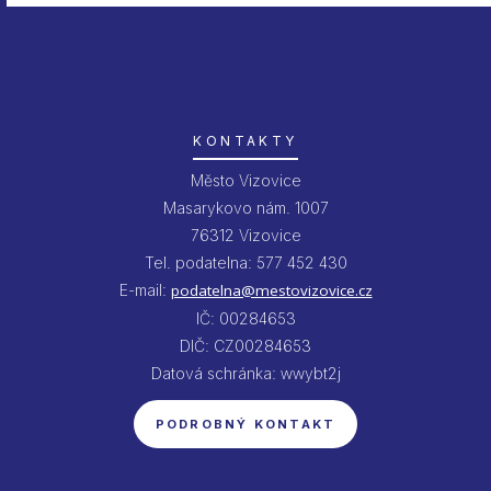
KONTAKTY
Město Vizovice
Masarykovo nám. 1007
76312 Vizovice
Tel. podatelna: 577 452 430
E-mail:
podatelna@mestovizovice.cz
IČ: 00284653
DIČ: CZ00284653
Datová schránka: wwybt2j
PODROBNÝ KONTAKT