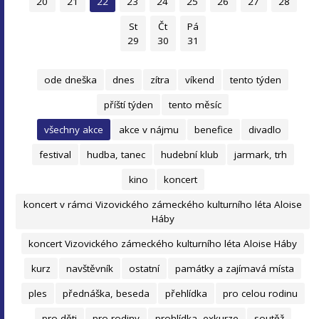
20
21
22
23
24
25
26
27
28
St
Čt
Pá
29
30
31
ode dneška
dnes
zítra
víkend
tento týden
příští týden
tento měsíc
všechny akce
akce v nájmu
benefice
divadlo
festival
hudba, tanec
hudební klub
jarmark, trh
kino
koncert
koncert v rámci Vizovického zámeckého kulturního léta Aloise
Háby
koncert Vizovického zámeckého kulturního léta Aloise Háby
kurz
navštěvník
ostatní
památky a zajímavá místa
ples
přednáška, beseda
přehlídka
pro celou rodinu
pro děti
pro rodiny
prohlídka, exkurze
soutěž