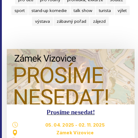
sport
stand-up komedie
talk show
turista
výlet
výstava
zábavný pořad
zájezd
Prosíme nesedat!
05. 04. 2025
-
02. 11. 2025
Zámek Vizovice