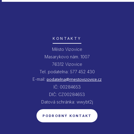
KONTAKTY
Město Vizovice
Masarykovo nám. 1007
76312 Vizovice
Tel. podatelna: 577 452 430
E-mail:
podatelna@mestovizovice.cz
IČ: 00284653
DIČ: CZ00284653
Datová schránka: wwybt2j
PODROBNÝ KONTAKT