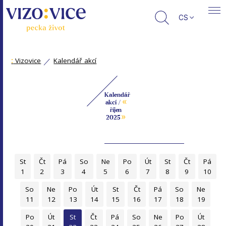
CS
:
Vizovice
Kalendář akcí
Kalendář
«
akcí /
říjen
»
2025
St
Čt
Pá
So
Ne
Po
Út
St
Čt
Pá
1
2
3
4
5
6
7
8
9
10
So
Ne
Po
Út
St
Čt
Pá
So
Ne
11
12
13
14
15
16
17
18
19
Po
Út
St
Čt
Pá
So
Ne
Po
Út