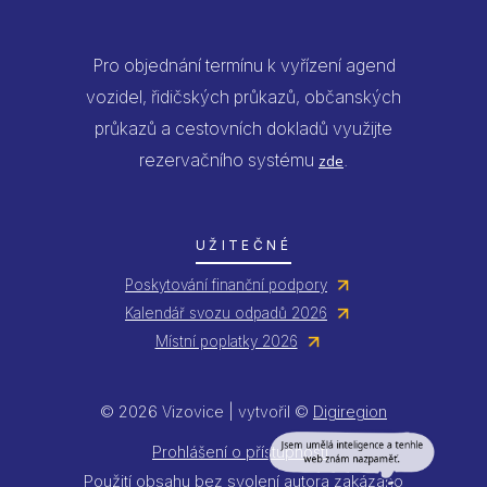
Pro objednání termínu k vyřízení agend
vozidel, řidičských průkazů, občanských
průkazů a cestovních dokladů využijte
rezervačního systému
.
zde
UŽITEČNÉ
Poskytování finanční podpory
Kalendář svozu odpadů 2026
Místní poplatky 2026
© 2026 Vizovice | vytvořil ©
Digiregion
Jsem umělá inteligence a tenhle
web znám nazpaměť.
Prohlášení o přístupnosti
Použití obsahu bez svolení autora zakázáno