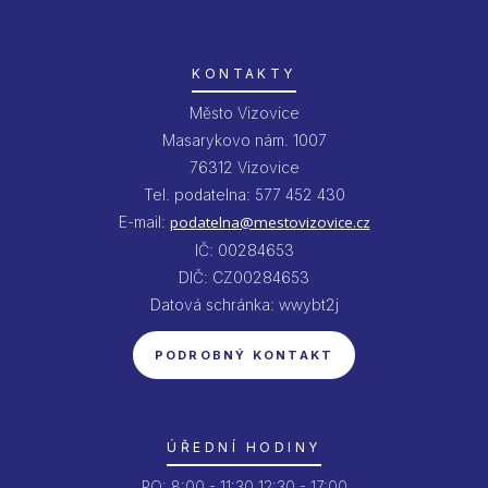
KONTAKTY
Město Vizovice
Masarykovo nám. 1007
76312 Vizovice
Tel. podatelna: 577 452 430
E-mail:
podatelna@mestovizovice.cz
IČ: 00284653
DIČ: CZ00284653
Datová schránka: wwybt2j
PODROBNÝ KONTAKT
ÚŘEDNÍ HODINY
PO:
8:00 - 11:30
12:30 - 17:00