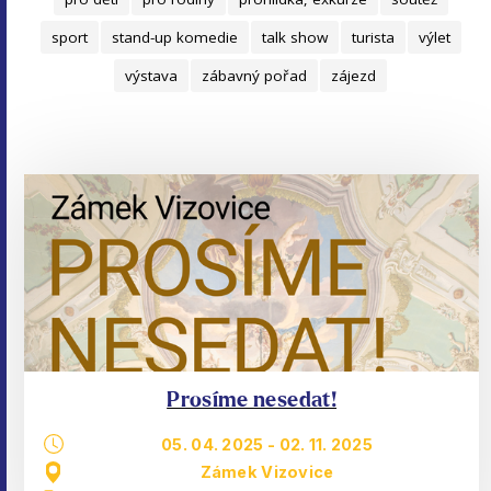
sport
stand-up komedie
talk show
turista
výlet
výstava
zábavný pořad
zájezd
Prosíme nesedat!
05. 04. 2025
-
02. 11. 2025
Zámek Vizovice