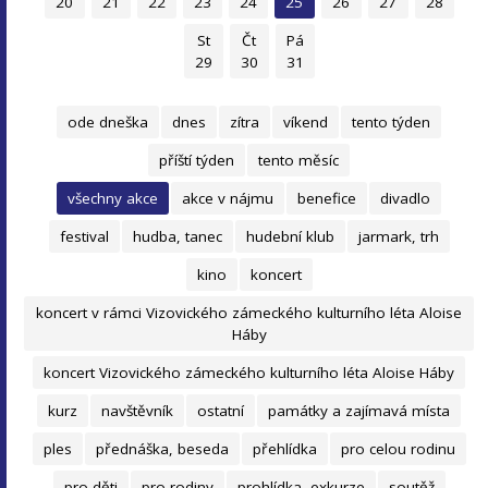
20
21
22
23
24
25
26
27
28
St
Čt
Pá
29
30
31
ode dneška
dnes
zítra
víkend
tento týden
příští týden
tento měsíc
všechny akce
akce v nájmu
benefice
divadlo
festival
hudba, tanec
hudební klub
jarmark, trh
kino
koncert
koncert v rámci Vizovického zámeckého kulturního léta Aloise
Háby
koncert Vizovického zámeckého kulturního léta Aloise Háby
kurz
navštěvník
ostatní
památky a zajímavá místa
ples
přednáška, beseda
přehlídka
pro celou rodinu
pro děti
pro rodiny
prohlídka, exkurze
soutěž