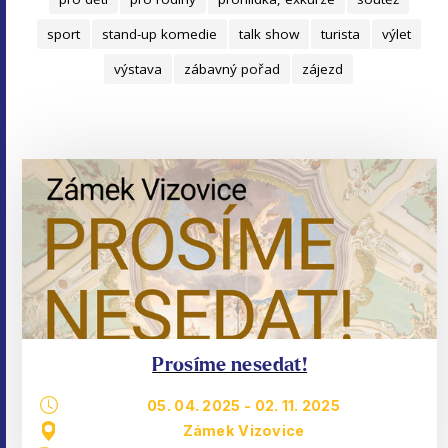
sport
stand-up komedie
talk show
turista
výlet
výstava
zábavný pořad
zájezd
Prosíme nesedat!
05. 04. 2025
-
02. 11. 2025
Zámek Vizovice