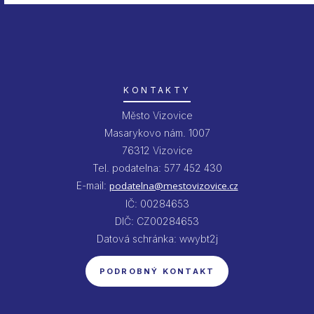
KONTAKTY
Město Vizovice
Masarykovo nám. 1007
76312 Vizovice
Tel. podatelna: 577 452 430
E-mail:
podatelna@mestovizovice.cz
IČ: 00284653
DIČ: CZ00284653
Datová schránka: wwybt2j
PODROBNÝ KONTAKT