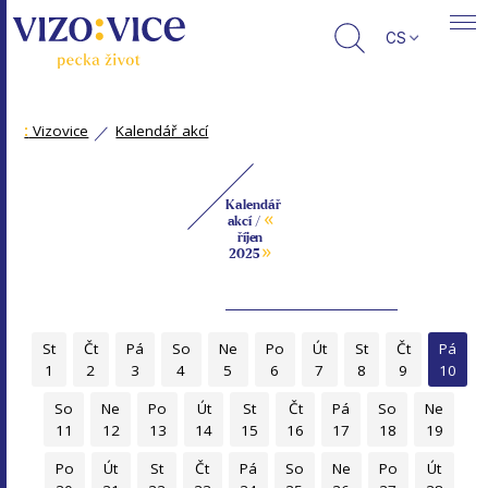
CS
:
Vizovice
Kalendář akcí
Kalendář
«
akcí /
říjen
»
2025
St
Čt
Pá
So
Ne
Po
Út
St
Čt
Pá
1
2
3
4
5
6
7
8
9
10
So
Ne
Po
Út
St
Čt
Pá
So
Ne
11
12
13
14
15
16
17
18
19
Po
Út
St
Čt
Pá
So
Ne
Po
Út