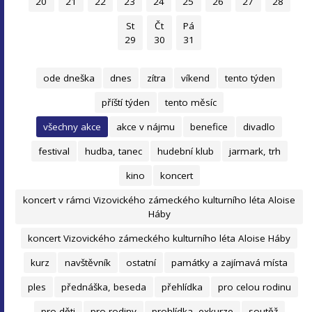
20
21
22
23
24
25
26
27
28
St
Čt
Pá
29
30
31
ode dneška
dnes
zítra
víkend
tento týden
příští týden
tento měsíc
všechny akce
akce v nájmu
benefice
divadlo
festival
hudba, tanec
hudební klub
jarmark, trh
kino
koncert
koncert v rámci Vizovického zámeckého kulturního léta Aloise
Háby
koncert Vizovického zámeckého kulturního léta Aloise Háby
kurz
navštěvník
ostatní
památky a zajímavá místa
ples
přednáška, beseda
přehlídka
pro celou rodinu
pro děti
pro rodiny
prohlídka, exkurze
soutěž