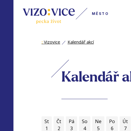
MĚSTO
:
Vizovice
Kalendář akcí
Kalendář a
St
Čt
Pá
So
Ne
Po
Út
1
2
3
4
5
6
7