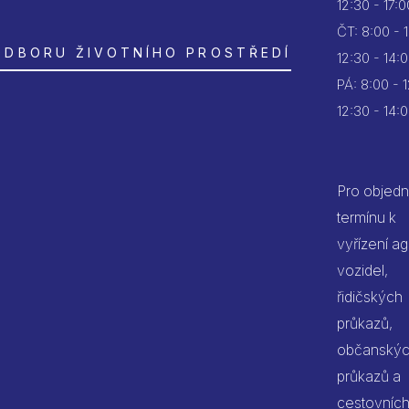
12:30 - 17:0
ČT:
8:00 - 
ODBORU ŽIVOTNÍHO PROSTŘEDÍ
12:30 - 14:
PÁ:
8:00 - 
12:30 - 14:
Pro objedn
termínu k
vyřízení a
vozidel,
řidičských
průkazů,
občanský
průkazů a
cestovníc