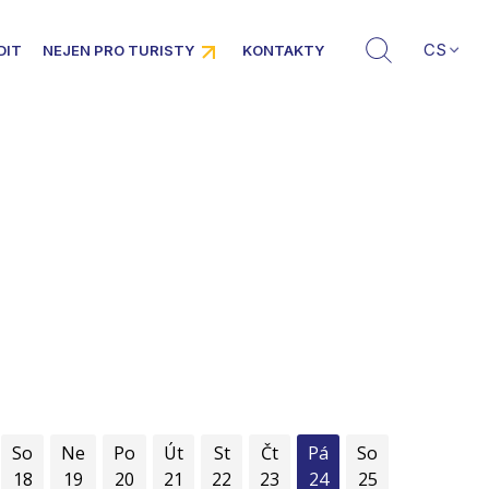
CS
DIT
NEJEN PRO TURISTY
KONTAKTY
So
Ne
Po
Út
St
Čt
Pá
So
18
19
20
21
22
23
24
25