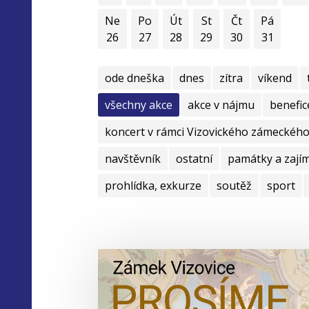
Ne
Po
Út
St
Čt
Pá
26
27
28
29
30
31
ode dneška
dnes
zítra
víkend
všechny akce
akce v nájmu
benefic
koncert v rámci Vizovického zámeckého 
navštěvník
ostatní
památky a zají
prohlídka, exkurze
soutěž
sport