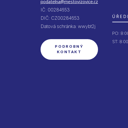
podatelna@mestovizovice.cz
IČ: 00284653
ÚŘED
DIČ: CZ00284653
Datová schránka: wwybt2j
PO:
8:00
ST: 8:00
PODROBNÝ
KONTAKT