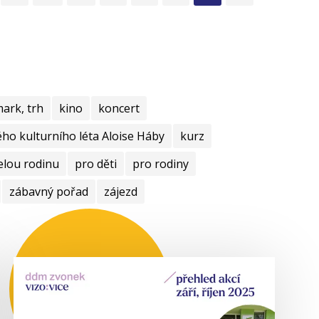
mark, trh
kino
koncert
ho kulturního léta Aloise Háby
kurz
elou rodinu
pro děti
pro rodiny
zábavný pořad
zájezd