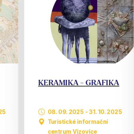
KERAMIKA - GRAFIKA
025
08. 09. 2025
-
31. 10. 2025
Turistické informační
centrum Vizovice