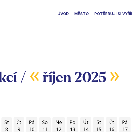
ÚVOD
MĚSTO
POTŘEBUJI SI VYŘÍ
«
»
kcí /
říjen 2025
St
Čt
Pá
So
Ne
Po
Út
St
Čt
Pá
8
9
10
11
12
13
14
15
16
17