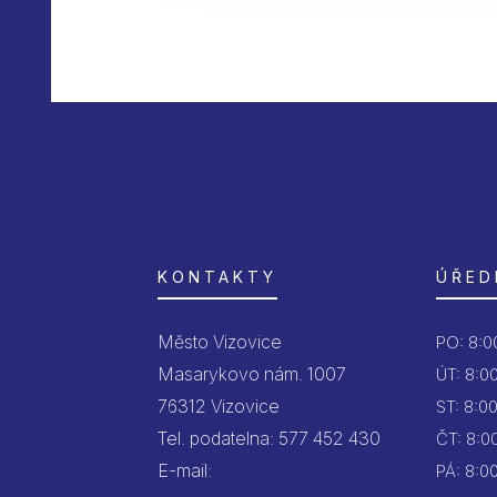
KONTAKTY
ÚŘED
Město Vizovice
PO:
8:00
Masarykovo nám. 1007
ÚT:
8:00
76312 Vizovice
ST:
8:00
Tel. podatelna: 577 452 430
ČT:
8:00
E-mail:
PÁ:
8:00