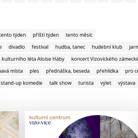
tento týden
příští týden
tento měsíc
e
divadlo
festival
hudba, tanec
hudební klub
jar
kulturního léta Aloise Háby
koncert Vizovického zámecké
mavá místa
ples
přednáška, beseda
přehlídka
pro c
stand-up komedie
talk show
turista
výlet
výstava