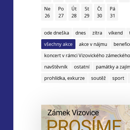
Ne
Po
Út
St
Čt
Pá
26
27
28
29
30
31
ode dneška
dnes
zítra
víkend
všechny akce
akce v nájmu
benefic
koncert v rámci Vizovického zámeckého 
navštěvník
ostatní
památky a zají
prohlídka, exkurze
soutěž
sport