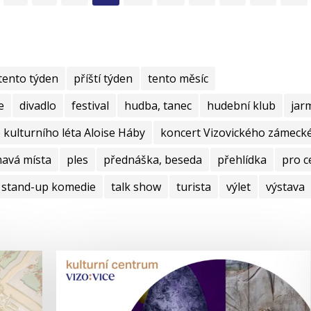
tento týden
příští týden
tento měsíc
e
divadlo
festival
hudba, tanec
hudební klub
jar
kulturního léta Aloise Háby
koncert Vizovického zámecké
mavá místa
ples
přednáška, beseda
přehlídka
pro c
stand-up komedie
talk show
turista
výlet
výstava