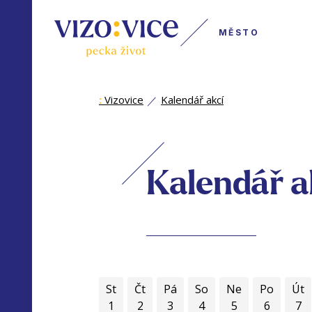
MĚSTO
:
Vizovice
Kalendář akcí
Kalendář a
St
Čt
Pá
So
Ne
Po
Út
1
2
3
4
5
6
7