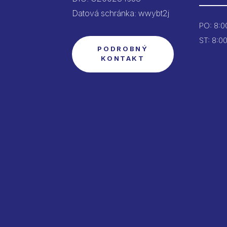
Datová schránka: wwybt2j
PO:
8:00
ST: 8:00
PODROBNÝ
KONTAKT