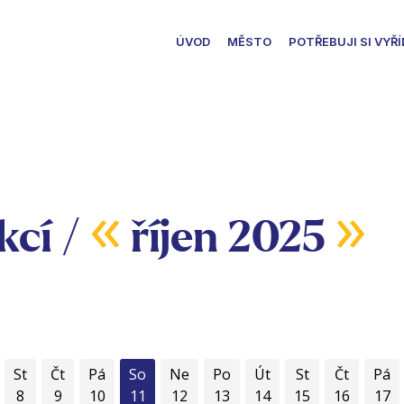
ÚVOD
MĚSTO
POTŘEBUJI SI VYŘÍ
«
»
kcí /
říjen 2025
St
Čt
Pá
So
Ne
Po
Út
St
Čt
Pá
8
9
10
11
12
13
14
15
16
17