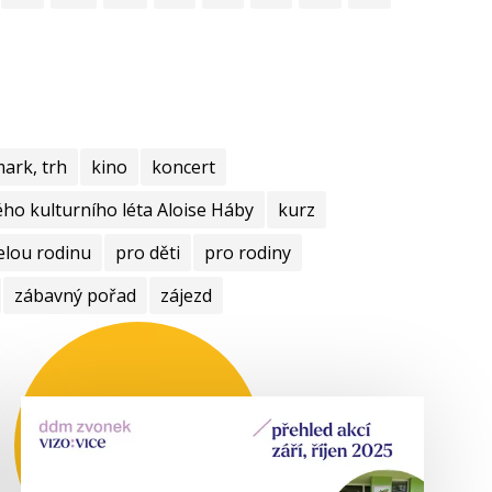
mark, trh
kino
koncert
ho kulturního léta Aloise Háby
kurz
elou rodinu
pro děti
pro rodiny
zábavný pořad
zájezd