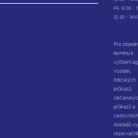
PÁ:
8:00 - 
12:30 - 14:
Pro objedn
termínu k
vyřízení a
vozidel,
řidičských
průkazů,
občanský
průkazů a
cestovníc
dokladů vy
rezervačn