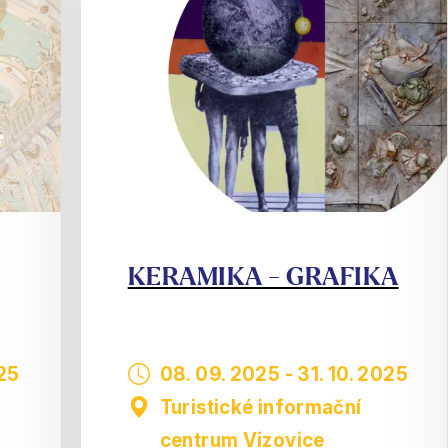
KERAMIKA - GRAFIKA
025
08. 09. 2025
-
31. 10. 2025
Turistické informační
centrum Vizovice