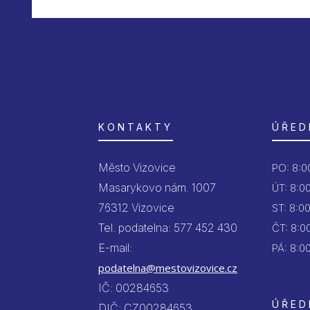
KONTAKTY
ÚŘED
Město Vizovice
PO:
8:00
Masarykovo nám. 1007
ÚT:
8:00
76312 Vizovice
ST:
8:00
Tel. podatelna: 577 452 430
ČT:
8:00
E-mail:
PÁ:
8:00
podatelna@mestovizovice.cz
IČ: 00284653
ÚŘED
DIČ: CZ00284653