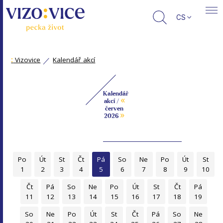
CS
:
Vizovice
Kalendář akcí
Kalendář
«
akcí /
červen
»
2026
Po
Út
St
Čt
Pá
So
Ne
Po
Út
St
1
2
3
4
5
6
7
8
9
10
Čt
Pá
So
Ne
Po
Út
St
Čt
Pá
11
12
13
14
15
16
17
18
19
So
Ne
Po
Út
St
Čt
Pá
So
Ne