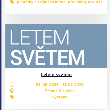
památky a zajímavá místa
,
prohlídka, exkurze
Letem světem
05. 05. 2026
-
31. 07. 2026
Zámek Vizovice
výstava