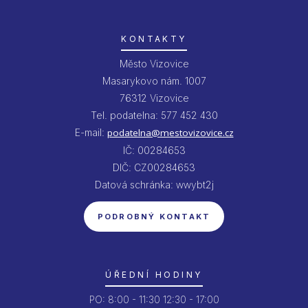
KONTAKTY
Město Vizovice
Masarykovo nám. 1007
76312 Vizovice
Tel. podatelna: 577 452 430
E-mail:
podatelna@mestovizovice.cz
IČ: 00284653
DIČ: CZ00284653
Datová schránka: wwybt2j
PODROBNÝ KONTAKT
ÚŘEDNÍ HODINY
PO:
8:00 - 11:30
12:30 - 17:00