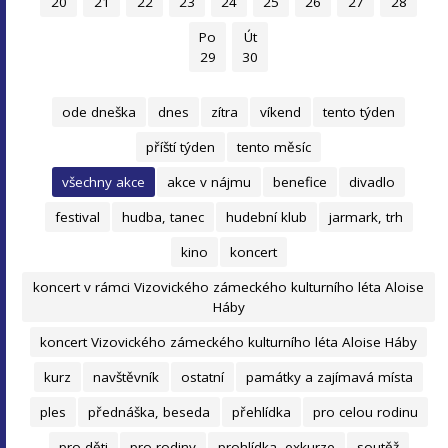
20
21
22
23
24
25
26
27
28
Po
Út
29
30
ode dneška
dnes
zítra
víkend
tento týden
příští týden
tento měsíc
všechny akce
akce v nájmu
benefice
divadlo
festival
hudba, tanec
hudební klub
jarmark, trh
kino
koncert
koncert v rámci Vizovického zámeckého kulturního léta Aloise
Háby
koncert Vizovického zámeckého kulturního léta Aloise Háby
kurz
navštěvník
ostatní
památky a zajímavá místa
ples
přednáška, beseda
přehlídka
pro celou rodinu
pro děti
pro rodiny
prohlídka, exkurze
soutěž