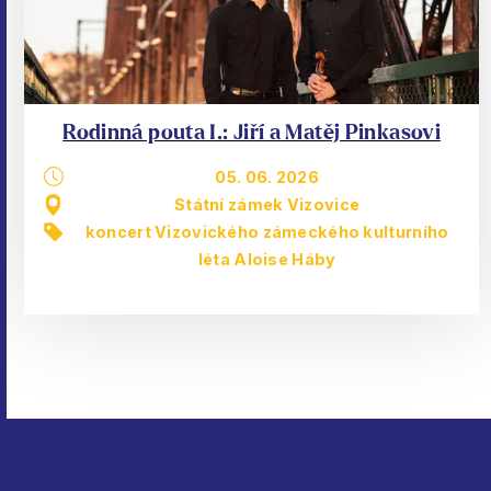
Rodinná pouta I.: Jiří a Matěj Pinkasovi
05. 06. 2026
Státní zámek Vizovice
koncert Vizovického zámeckého kulturního
léta Aloise Háby