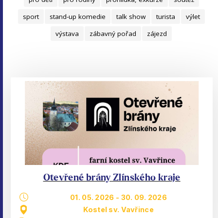
sport
stand-up komedie
talk show
turista
výlet
výstava
zábavný pořad
zájezd
Otevřené brány Zlínského kraje
01. 05. 2026
-
30. 09. 2026
Kostel sv. Vavřince