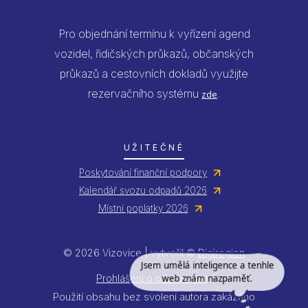
Pro objednání termínu k vyřízení agend
vozidel, řidičských průkazů, občanských
průkazů a cestovních dokladů využijte
rezervačního systému
.
zde
UŽITEČNÉ
Poskytování finanční podpory
Kalendář svozu odpadů 2026
Místní poplatky 2026
© 2026 Vizovice | vytvořil ©
Digiregion
Jsem umělá inteligence a tenhle
web znám nazpaměť.
Prohlášení o přístupnosti
Použití obsahu bez svolení autora zakázáno