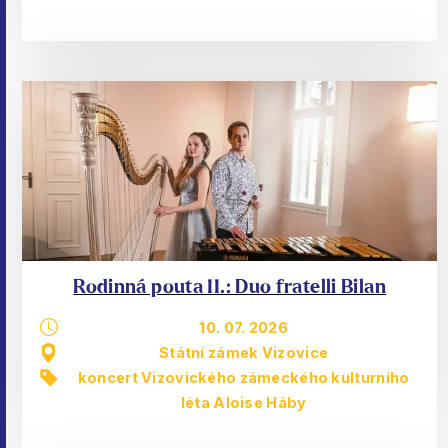
Rodinná pouta II.: Duo fratelli Bilan
10. 07. 2026
Státní zámek Vizovice
koncert Vizovického zámeckého kulturního
léta Aloise Háby