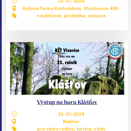
25. 07. 2026
Bylinná farma Květomluva, Vlachovice 406.
navštěvník
,
prohlídka, exkurze
Výstup na horu Klášťov
25. 07. 2026
Klášťov
pro celou rodinu
,
turista
,
výlet