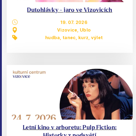
Dutohlávky - jaro ve Vizovicích
19. 07. 2026
Vizovice, Ublo
hudba, tanec
,
kurz
,
výlet
Letní kino v arboretu: Pulp Fiction:
Historky z podsvětí