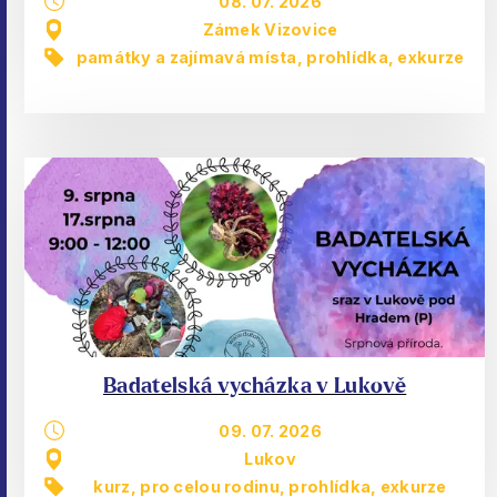
08. 07. 2026
Zámek Vizovice
památky a zajímavá místa
,
prohlídka, exkurze
Badatelská vycházka v Lukově
09. 07. 2026
Lukov
kurz
,
pro celou rodinu
,
prohlídka, exkurze