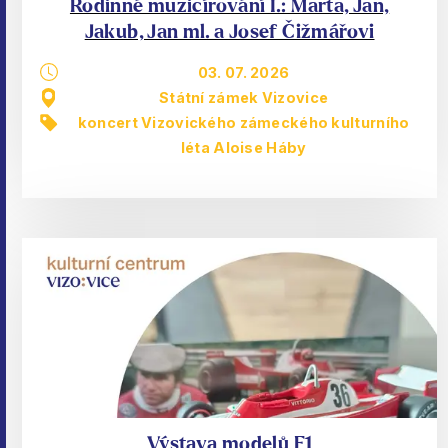
Rodinné muzicírování I.: Marta, Jan,
Jakub, Jan ml. a Josef Čižmářovi
03. 07. 2026
Státní zámek Vizovice
koncert Vizovického zámeckého kulturního
léta Aloise Háby
Výstava modelů F1