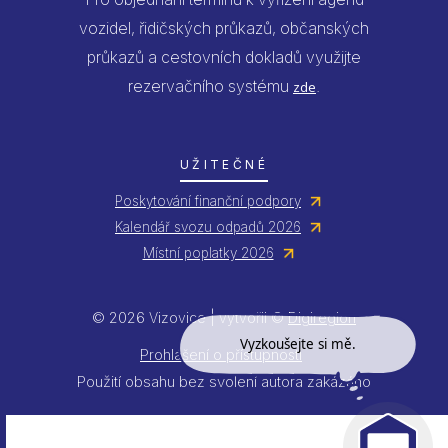
vozidel, řidičských průkazů, občanských
průkazů a cestovních dokladů využijte
rezervačního systému
.
zde
UŽITEČNÉ
Poskytování finanční podpory
Kalendář svozu odpadů 2026
Místní poplatky 2026
© 2026 Vizovice | vytvořil ©
Digiregion
Vyzkoušejte si mě.
Prohlášení o přístupnosti
Použití obsahu bez svolení autora zakázáno