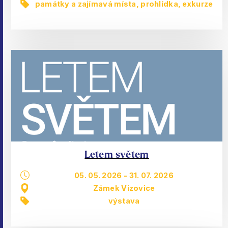
památky a zajímavá místa
,
prohlídka, exkurze
Letem světem
05. 05. 2026
-
31. 07. 2026
Zámek Vizovice
výstava