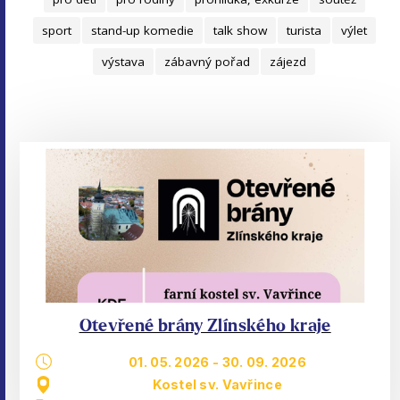
sport
stand-up komedie
talk show
turista
výlet
výstava
zábavný pořad
zájezd
Otevřené brány Zlínského kraje
01. 05. 2026
-
30. 09. 2026
Kostel sv. Vavřince