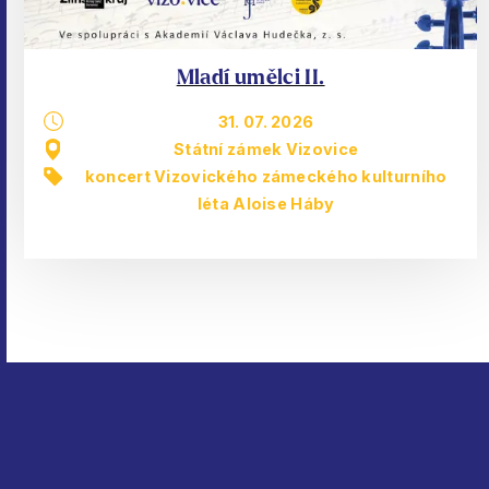
Mladí umělci II.
31. 07. 2026
Státní zámek Vizovice
koncert Vizovického zámeckého kulturního
léta Aloise Háby