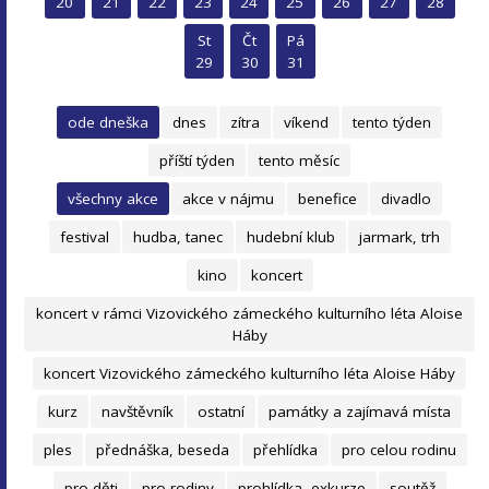
20
21
22
23
24
25
26
27
28
St
Čt
Pá
29
30
31
ode dneška
dnes
zítra
víkend
tento týden
příští týden
tento měsíc
všechny akce
akce v nájmu
benefice
divadlo
festival
hudba, tanec
hudební klub
jarmark, trh
kino
koncert
koncert v rámci Vizovického zámeckého kulturního léta Aloise
Háby
koncert Vizovického zámeckého kulturního léta Aloise Háby
kurz
navštěvník
ostatní
památky a zajímavá místa
ples
přednáška, beseda
přehlídka
pro celou rodinu
pro děti
pro rodiny
prohlídka, exkurze
soutěž