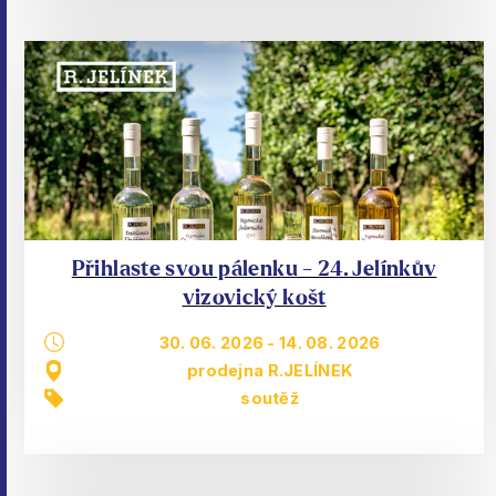
Přihlaste svou pálenku - 24. Jelínkův
vizovický košt
30. 06. 2026
-
14. 08. 2026
prodejna R.JELÍNEK
soutěž