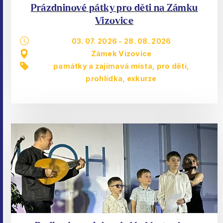
Prázdninové pátky pro děti na Zámku
Vizovice
03. 07. 2026
-
28. 08. 2026
Zámek Vizovice
památky a zajímavá místa
,
pro děti
,
prohlídka, exkurze