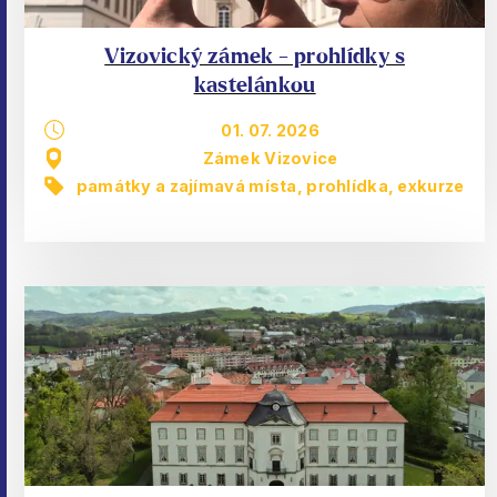
Vizovický zámek - prohlídky s
kastelánkou
01. 07. 2026
Zámek Vizovice
památky a zajímavá místa
,
prohlídka, exkurze