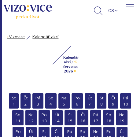
CS
:
Vizovice
Kalendář akcí
Kalendář
«
akcí /
červenec
»
2026
St
Čt
Pá
So
Ne
Po
Út
St
Čt
Pá
1
2
3
4
5
6
7
8
9
10
So
Ne
Po
Út
St
Čt
Pá
So
Ne
11
12
13
14
15
16
17
18
19
Po
Út
St
Čt
Pá
So
Ne
Po
Út