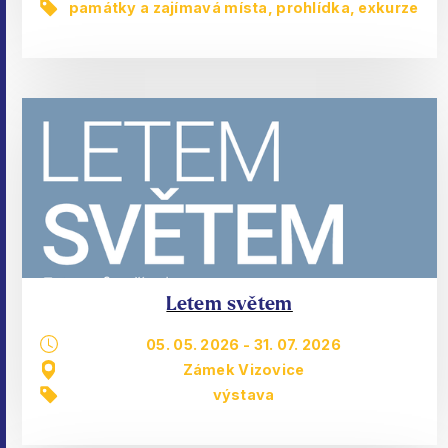
památky a zajímavá místa
,
prohlídka, exkurze
Letem světem
05. 05. 2026
-
31. 07. 2026
Zámek Vizovice
výstava