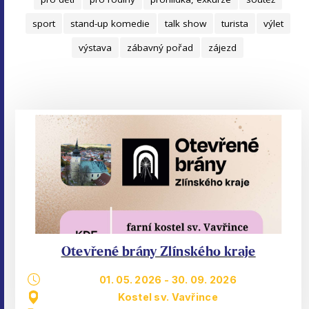
sport
stand-up komedie
talk show
turista
výlet
výstava
zábavný pořad
zájezd
Otevřené brány Zlínského kraje
01. 05. 2026
-
30. 09. 2026
Kostel sv. Vavřince