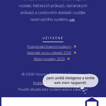
vozidel, řidičských průkazů, občanských
průkazů a cestovních dokladů využijte
rezervačního systému
.
zde
UŽITEČNÉ
Poskytování finanční podpory
Kalendář svozu odpadů 2026
Místní poplatky 2026
© 2026 Vizovice | vytvořil ©
Digiregion
Jsem umělá inteligence a tenhle
web znám nazpaměť.
Prohlášení o přístupnosti
Použití obsahu bez svolení autora zakázáno