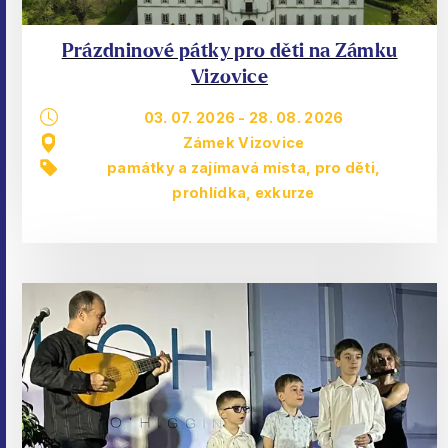
Prázdninové pátky pro děti na Zámku
Vizovice
03. 07. 2026
-
28. 08. 2026
Zámek Vizovice
památky a zajímavá místa
,
pro děti
,
prohlídka, exkurze