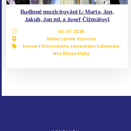
Rodinné muzicírování I.: Marta, Jan,
Jakub, Jan ml. a Josef Čižmářovi
03. 07. 2026
Státní zámek Vizovice
koncert Vizovického zámeckého kulturního
léta Aloise Háby