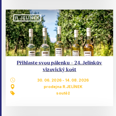
Přihlaste svou pálenku - 24. Jelínkův
vizovický košt
30. 06. 2026
-
14. 08. 2026
prodejna R.JELÍNEK
soutěž