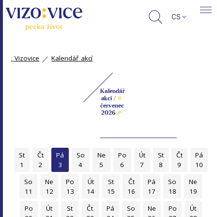
CS
:
Vizovice
Kalendář akcí
Kalendář
«
akcí /
červenec
»
2026
St
Čt
Pá
So
Ne
Po
Út
St
Čt
Pá
1
2
3
4
5
6
7
8
9
10
So
Ne
Po
Út
St
Čt
Pá
So
Ne
11
12
13
14
15
16
17
18
19
Po
Út
St
Čt
Pá
So
Ne
Po
Út