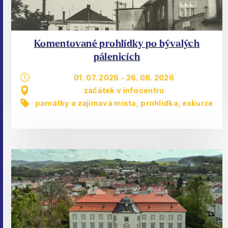
Komentované prohlídky po bývalých
pálenicích
01. 07. 2026
-
26. 08. 2026
začátek v infocentru
památky a zajímavá místa
,
prohlídka, exkurze