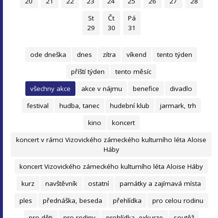
20
21
22
23
24
25
26
27
28
St
Čt
Pá
29
30
31
ode dneška
dnes
zítra
víkend
tento týden
příští týden
tento měsíc
všechny akce
akce v nájmu
benefice
divadlo
festival
hudba, tanec
hudební klub
jarmark, trh
kino
koncert
koncert v rámci Vizovického zámeckého kulturního léta Aloise
Háby
koncert Vizovického zámeckého kulturního léta Aloise Háby
kurz
navštěvník
ostatní
památky a zajímavá místa
ples
přednáška, beseda
přehlídka
pro celou rodinu
pro děti
pro rodiny
prohlídka, exkurze
soutěž