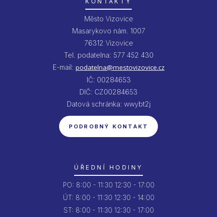
KONTAKTY
Město Vizovice
Masarykovo nám. 1007
76312 Vizovice
Tel. podatelna: 577 452 430
E-mail:
podatelna@mestovizovice.cz
IČ: 00284653
DIČ: CZ00284653
Datová schránka: wwybt2j
PODROBNÝ KONTAKT
ÚŘEDNÍ HODINY
PO:
8:00 - 11:30
12:30 - 17:00
ÚT:
8:00 - 11:30
12:30 - 14:00
ST:
8:00 - 11:30
12:30 - 17:00