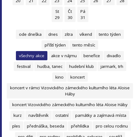
20
21
22
23
24
25
26
27
28
St
Čt
Pá
29
30
31
ode dneška
dnes
zítra
víkend
tento týden
příští týden
tento měsíc
všechny akce
akce v nájmu
benefice
divadlo
festival
hudba, tanec
hudební klub
jarmark, trh
kino
koncert
koncert v rámci Vizovického zámeckého kulturního léta Aloise
Háby
koncert Vizovického zámeckého kulturního léta Aloise Háby
kurz
navštěvník
ostatní
památky a zajímavá místa
ples
přednáška, beseda
přehlídka
pro celou rodinu
pro děti
pro rodiny
prohlídka, exkurze
soutěž