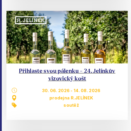
Přihlaste svou pálenku - 24. Jelínkův
vizovický košt
30. 06. 2026
-
14. 08. 2026
prodejna R.JELÍNEK
soutěž