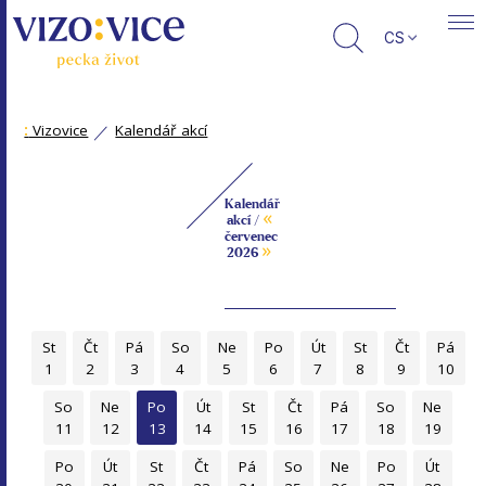
CS
:
Vizovice
Kalendář akcí
Kalendář
«
akcí /
červenec
»
2026
St
Čt
Pá
So
Ne
Po
Út
St
Čt
Pá
1
2
3
4
5
6
7
8
9
10
So
Ne
Po
Út
St
Čt
Pá
So
Ne
11
12
13
14
15
16
17
18
19
Po
Út
St
Čt
Pá
So
Ne
Po
Út