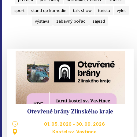
sport
stand-up komedie
talk show
turista
výlet
výstava
zábavný pořad
zájezd
Otevřené brány Zlínského kraje
01. 05. 2026
-
30. 09. 2026
Kostel sv. Vavřince