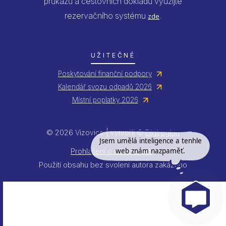
průkazů a cestovních dokladů využijte
rezervačního systému
.
zde
UŽITEČNÉ
Poskytování finanční podpory
Kalendář svozu odpadů 2026
Místní poplatky 2026
© 2026 Vizovice | vytvořil ©
Digiregion
Jsem umělá inteligence a tenhle
web znám nazpaměť.
Prohlášení o přístupnosti
Použití obsahu bez svolení autora zakázáno