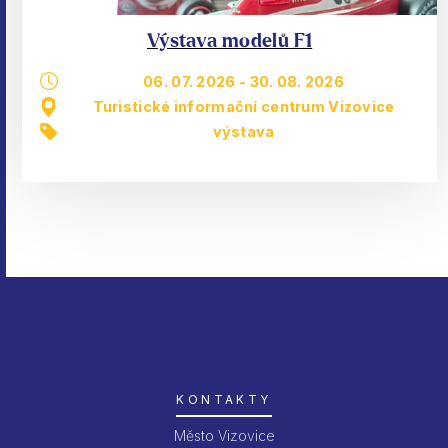
Výstava modelů F1
06. 07. 2026
-
30. 08. 2026
Turistické informační centrum Vizovice
výstava
KONTAKTY
Město Vizovice