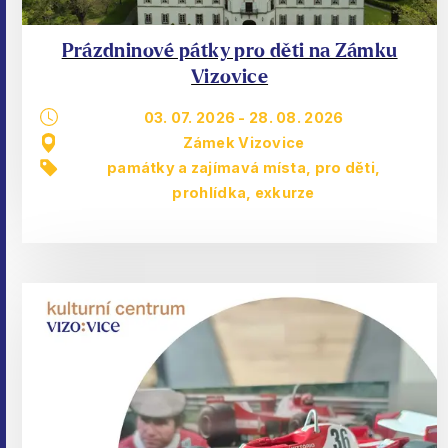
Prázdninové pátky pro děti na Zámku
Vizovice
03. 07. 2026
-
28. 08. 2026
Zámek Vizovice
památky a zajímavá místa
,
pro děti
,
prohlídka, exkurze