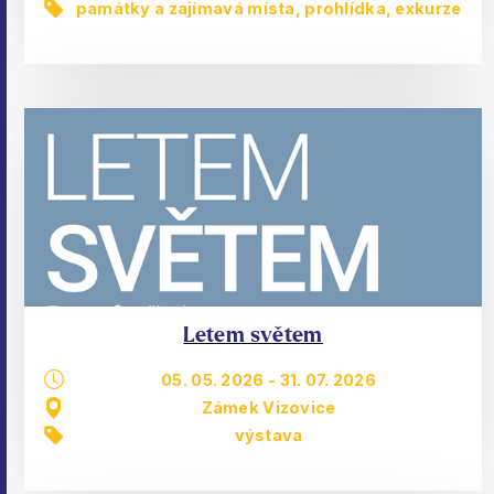
památky a zajímavá místa
,
prohlídka, exkurze
Letem světem
05. 05. 2026
-
31. 07. 2026
Zámek Vizovice
výstava