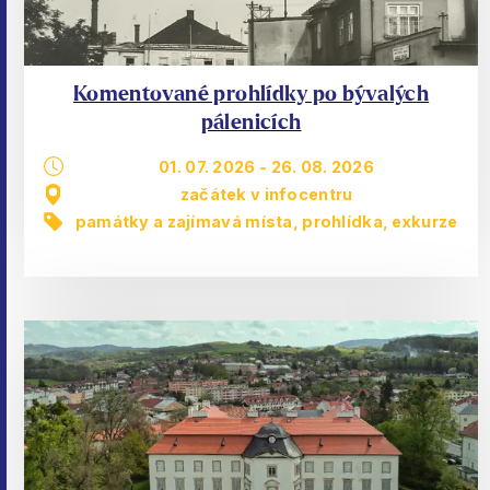
Komentované prohlídky po bývalých
pálenicích
01. 07. 2026
-
26. 08. 2026
začátek v infocentru
památky a zajímavá místa
,
prohlídka, exkurze