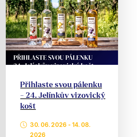
Přihlaste svou pálenku
- 24. Jelínkův vizovický
košt
30. 06. 2026
-
14. 08.
2026