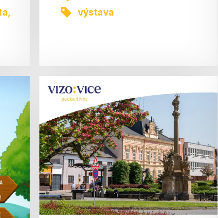
ta
,
výstava