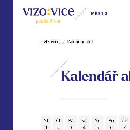
MĚSTO
:
Vizovice
Kalendář akcí
Kalendář a
St
Čt
Pá
So
Ne
Po
Út
1
2
3
4
5
6
7