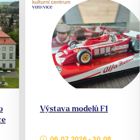
o
Výstava modelů F1
ce
06. 07. 2026
-
30. 08.