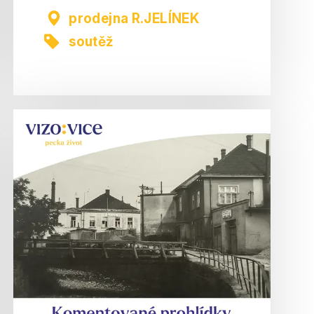
prodejna R.JELÍNEK
soutěž