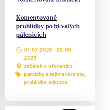
Komentované
prohlídky po bývalých
pálenicích
01. 07. 2026
-
26. 08.
2026
začátek v infocentru
památky a zajímavá místa
,
prohlídka, exkurze