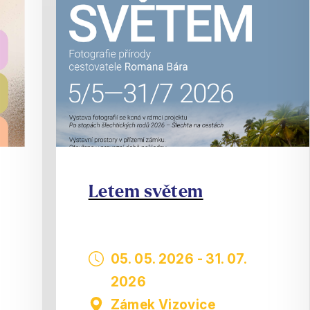
Letem světem
05. 05. 2026
-
31. 07.
2026
Zámek Vizovice