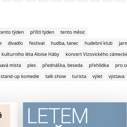
tento týden
příští týden
tento měsíc
e
divadlo
festival
hudba, tanec
hudební klub
jar
kulturního léta Aloise Háby
koncert Vizovického zámecké
mavá místa
ples
přednáška, beseda
přehlídka
pro c
stand-up komedie
talk show
turista
výlet
výstava