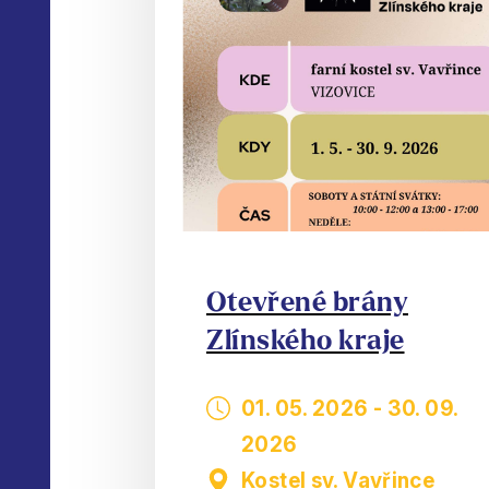
Otevřené brány
Zlínského kraje
01. 05. 2026
-
30. 09.
2026
Kostel sv. Vavřince