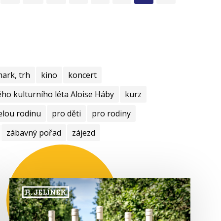
mark, trh
kino
koncert
ho kulturního léta Aloise Háby
kurz
elou rodinu
pro děti
pro rodiny
zábavný pořad
zájezd