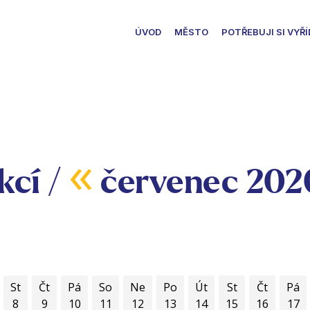
ÚVOD
MĚSTO
POTŘEBUJI SI VYŘÍ
«
kcí /
červenec 20
St
Čt
Pá
So
Ne
Po
Út
St
Čt
Pá
8
9
10
11
12
13
14
15
16
17