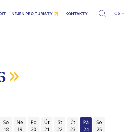
CS
DIT
NEJEN PRO TURISTY
KONTAKTY
»
26
So
Ne
Po
Út
St
Čt
Pá
So
18
19
20
21
22
23
24
25