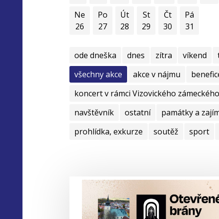
Ne
Po
Út
St
Čt
Pá
26
27
28
29
30
31
ode dneška
dnes
zítra
víkend
všechny akce
akce v nájmu
benefic
koncert v rámci Vizovického zámeckého 
navštěvník
ostatní
památky a zají
prohlídka, exkurze
soutěž
sport