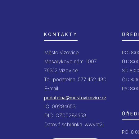
KONTAKTY
ÚŘED
Město Vizovice
PO:
8:00
Masarykovo nám. 1007
ÚT:
8:00
76312 Vizovice
ST:
8:00
Tel. podatelna: 577 452 430
ČT:
8:00
E-mail:
PÁ:
8:00
podatelna@mestovizovice.cz
IČ: 00284653
ÚŘED
DIČ: CZ00284653
Datová schránka: wwybt2j
PO:
8:00