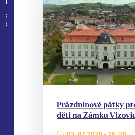
ON-LINE
Prázdninové pátky pr
děti na Zámku Vizovi
03. 07. 2026
-
28. 08.