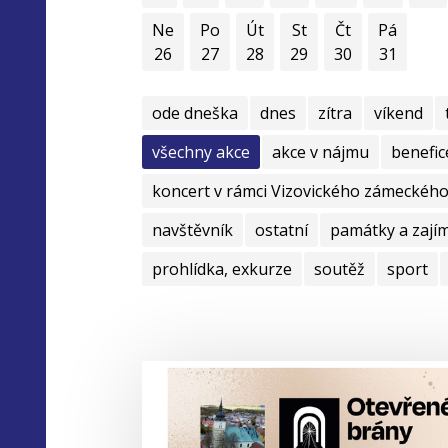
Ne
Po
Út
St
Čt
Pá
26
27
28
29
30
31
ode dneška
dnes
zítra
víkend
všechny akce
akce v nájmu
benefic
koncert v rámci Vizovického zámeckého 
navštěvník
ostatní
památky a zají
prohlídka, exkurze
soutěž
sport