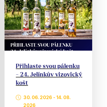
Přihlaste svou pálenku
- 24. Jelínkův vizovický
košt
30. 06. 2026
-
14. 08.
2026