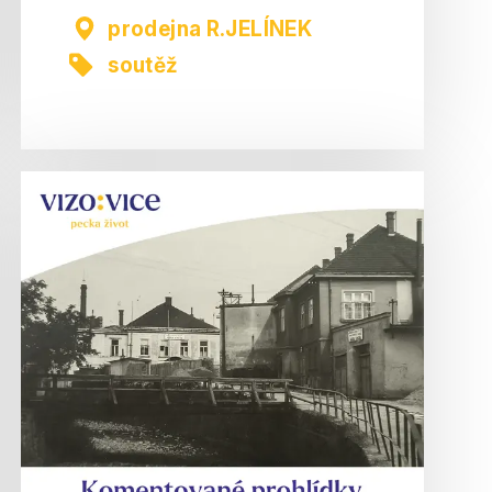
prodejna R.JELÍNEK
soutěž