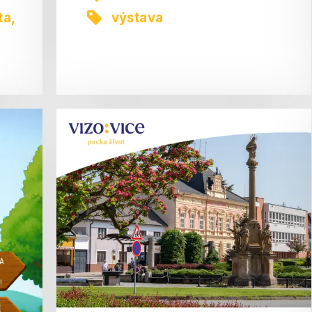
ta
,
výstava