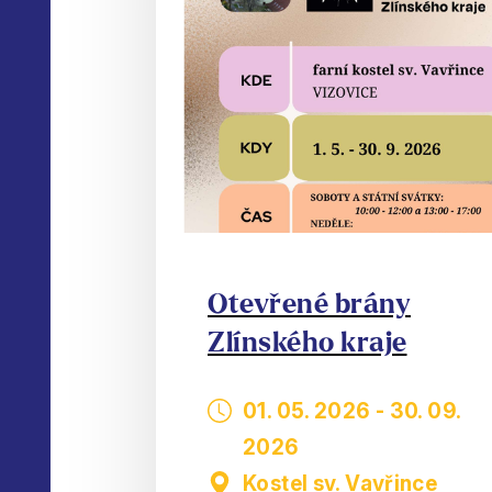
Otevřené brány
Zlínského kraje
01. 05. 2026
-
30. 09.
2026
Kostel sv. Vavřince