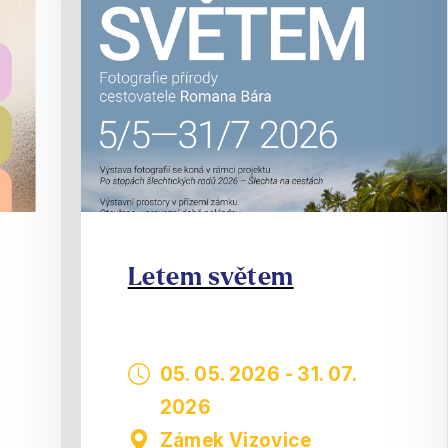
Letem světem
05. 05. 2026
-
31. 07.
2026
Zámek Vizovice