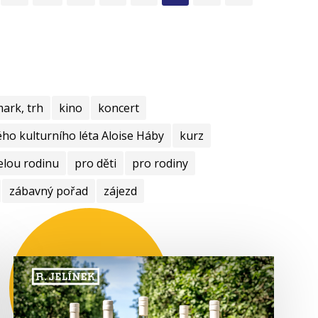
mark, trh
kino
koncert
ho kulturního léta Aloise Háby
kurz
elou rodinu
pro děti
pro rodiny
zábavný pořad
zájezd