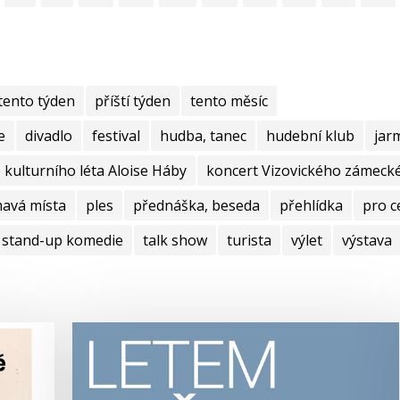
tento týden
příští týden
tento měsíc
e
divadlo
festival
hudba, tanec
hudební klub
jar
kulturního léta Aloise Háby
koncert Vizovického zámecké
mavá místa
ples
přednáška, beseda
přehlídka
pro c
stand-up komedie
talk show
turista
výlet
výstava