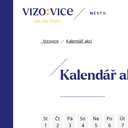
MĚSTO
:
Vizovice
Kalendář akcí
Kalendář a
St
Čt
Pá
So
Ne
Po
Út
1
2
3
4
5
6
7