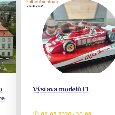
o
Výstava modelů F1
ce
06. 07. 2026
-
30. 08.