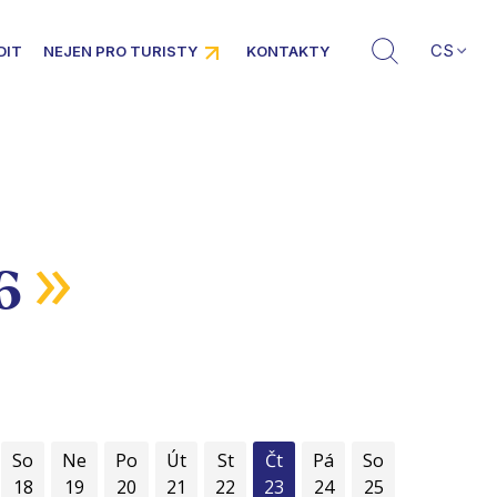
CS
DIT
NEJEN PRO TURISTY
KONTAKTY
»
26
So
Ne
Po
Út
St
Čt
Pá
So
18
19
20
21
22
23
24
25