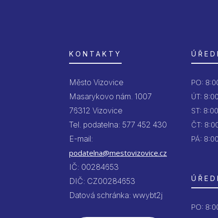
KONTAKTY
ÚŘED
Město Vizovice
PO:
8:00
Masarykovo nám. 1007
ÚT:
8:00
76312 Vizovice
ST:
8:00
Tel. podatelna: 577 452 430
ČT:
8:00
E-mail:
PÁ:
8:00
podatelna@mestovizovice.cz
IČ: 00284653
ÚŘED
DIČ: CZ00284653
Datová schránka: wwybt2j
PO:
8:00