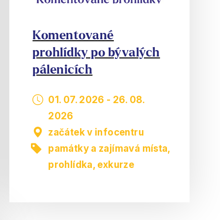
Komentované
prohlídky po bývalých
pálenicích
01. 07. 2026
-
26. 08.
2026
začátek v infocentru
památky a zajímavá místa
,
prohlídka, exkurze