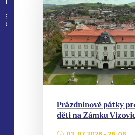
ON-LINE
Prázdninové pátky pr
děti na Zámku Vizovi
03. 07. 2026
-
28. 08.