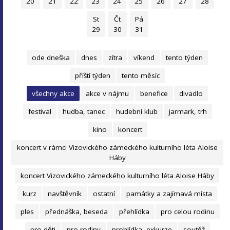
20
21
22
23
24
25
26
27
28
St
Čt
Pá
29
30
31
ode dneška
dnes
zítra
víkend
tento týden
příští týden
tento měsíc
všechny akce
akce v nájmu
benefice
divadlo
festival
hudba, tanec
hudební klub
jarmark, trh
kino
koncert
koncert v rámci Vizovického zámeckého kulturního léta Aloise
Háby
koncert Vizovického zámeckého kulturního léta Aloise Háby
kurz
navštěvník
ostatní
památky a zajímavá místa
ples
přednáška, beseda
přehlídka
pro celou rodinu
pro děti
pro rodiny
prohlídka, exkurze
soutěž