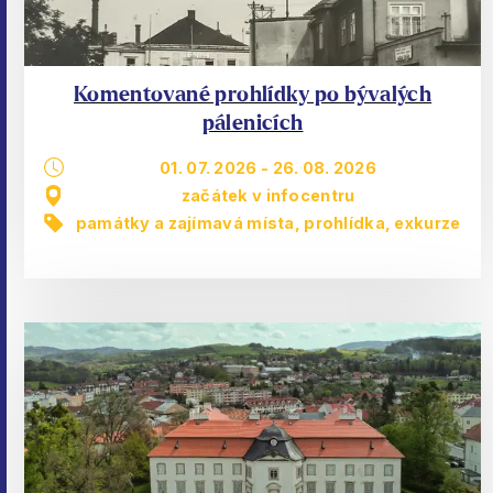
Komentované prohlídky po bývalých
pálenicích
01. 07. 2026
-
26. 08. 2026
začátek v infocentru
památky a zajímavá místa
,
prohlídka, exkurze