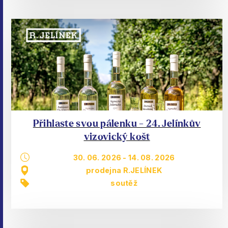
Přihlaste svou pálenku - 24. Jelínkův
vizovický košt
30. 06. 2026
-
14. 08. 2026
prodejna R.JELÍNEK
soutěž