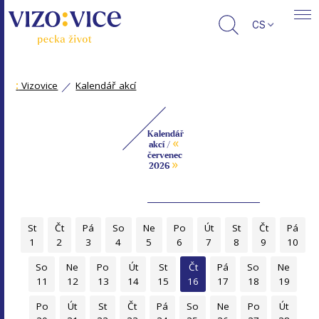
CS
:
Vizovice
Kalendář akcí
Kalendář
«
akcí /
červenec
»
2026
St
Čt
Pá
So
Ne
Po
Út
St
Čt
Pá
1
2
3
4
5
6
7
8
9
10
So
Ne
Po
Út
St
Čt
Pá
So
Ne
11
12
13
14
15
16
17
18
19
Po
Út
St
Čt
Pá
So
Ne
Po
Út