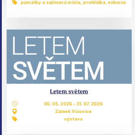
památky a zajímavá místa
,
prohlídka, exkurze
Letem světem
05. 05. 2026
-
31. 07. 2026
Zámek Vizovice
výstava