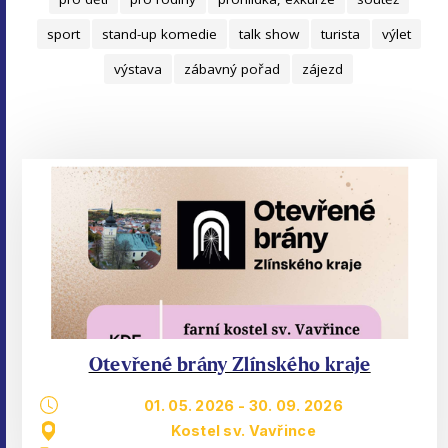
sport
stand-up komedie
talk show
turista
výlet
výstava
zábavný pořad
zájezd
Otevřené brány Zlínského kraje
01. 05. 2026
-
30. 09. 2026
Kostel sv. Vavřince