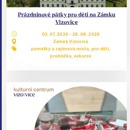
Prázdninové pátky pro děti na Zámku
Vizovice
03. 07. 2026
-
28. 08. 2026
Zámek Vizovice
památky a zajímavá místa
,
pro děti
,
prohlídka, exkurze