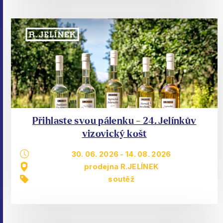
Přihlaste svou pálenku - 24. Jelínkův
vizovický košt
30. 06. 2026
-
14. 08. 2026
prodejna R.JELÍNEK
soutěž