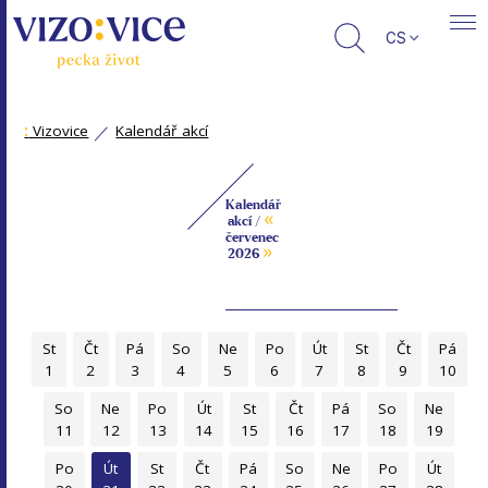
CS
:
Vizovice
Kalendář akcí
Kalendář
«
akcí /
červenec
»
2026
St
Čt
Pá
So
Ne
Po
Út
St
Čt
Pá
1
2
3
4
5
6
7
8
9
10
So
Ne
Po
Út
St
Čt
Pá
So
Ne
11
12
13
14
15
16
17
18
19
Po
Út
St
Čt
Pá
So
Ne
Po
Út