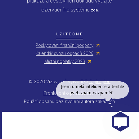
průkazů a cestovních dokladů využijte
rezervačního systému
.
zde
UŽITEČNÉ
Poskytování finanční podpory
Kalendář svozu odpadů 2026
Místní poplatky 2026
© 2026 Vizovice | vytvořil ©
Digiregion
Jsem umělá inteligence a tenhle
web znám nazpaměť.
Prohlášení o přístupnosti
Použití obsahu bez svolení autora zakázáno