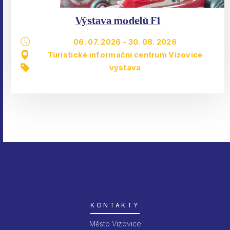
Výstava modelů F1
06. 07. 2026
-
30. 08. 2026
Turistické informační centrum Vizovice
výstava
KONTAKTY
Město Vizovice