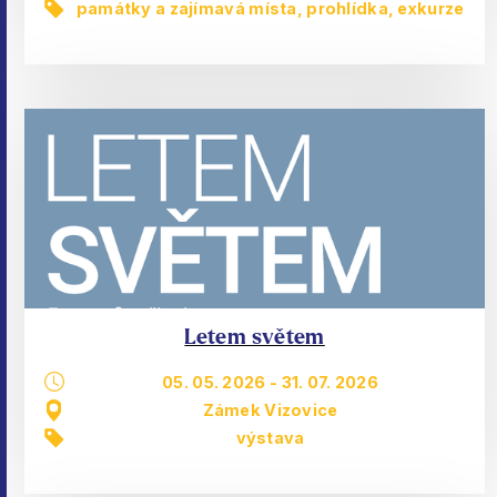
památky a zajímavá místa
,
prohlídka, exkurze
Letem světem
05. 05. 2026
-
31. 07. 2026
Zámek Vizovice
výstava