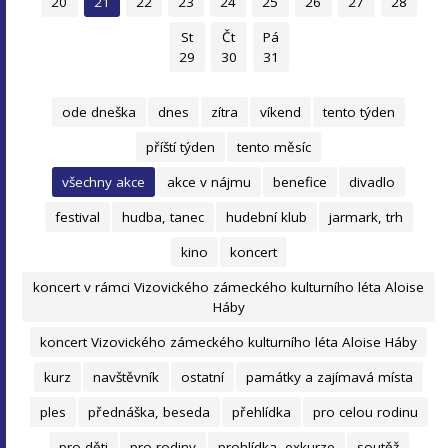
20
21
22
23
24
25
26
27
28
St
Čt
Pá
29
30
31
ode dneška
dnes
zítra
víkend
tento týden
příští týden
tento měsíc
všechny akce
akce v nájmu
benefice
divadlo
festival
hudba, tanec
hudební klub
jarmark, trh
kino
koncert
koncert v rámci Vizovického zámeckého kulturního léta Aloise
Háby
koncert Vizovického zámeckého kulturního léta Aloise Háby
kurz
navštěvník
ostatní
památky a zajímavá místa
ples
přednáška, beseda
přehlídka
pro celou rodinu
pro děti
pro rodiny
prohlídka, exkurze
soutěž