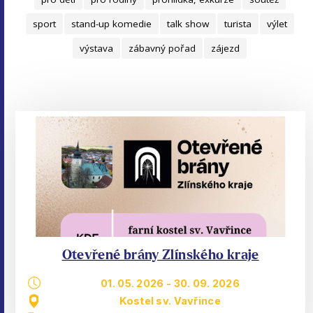
sport
stand-up komedie
talk show
turista
výlet
výstava
zábavný pořad
zájezd
Otevřené brány Zlínského kraje
01. 05. 2026
-
30. 09. 2026
Kostel sv. Vavřince