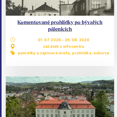
Komentované prohlídky po bývalých
pálenicích
01. 07. 2026
-
26. 08. 2026
začátek v infocentru
památky a zajímavá místa
,
prohlídka, exkurze