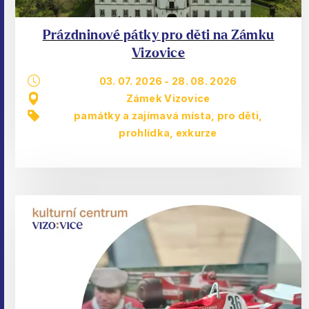
Prázdninové pátky pro děti na Zámku
Vizovice
03. 07. 2026
-
28. 08. 2026
Zámek Vizovice
památky a zajímavá místa
,
pro děti
,
prohlídka, exkurze