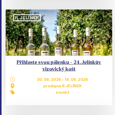
Přihlaste svou pálenku - 24. Jelínkův
vizovický košt
30. 06. 2026
-
14. 08. 2026
prodejna R.JELÍNEK
soutěž