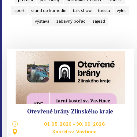
sport
stand-up komedie
talk show
turista
výlet
výstava
zábavný pořad
zájezd
Otevřené brány Zlínského kraje
01. 05. 2026
-
30. 09. 2026
Kostel sv. Vavřince