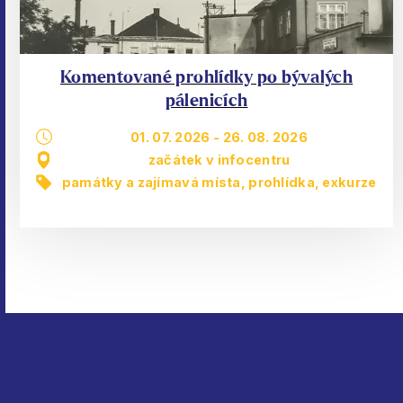
Komentované prohlídky po bývalých
pálenicích
01. 07. 2026
-
26. 08. 2026
začátek v infocentru
památky a zajímavá místa
,
prohlídka, exkurze