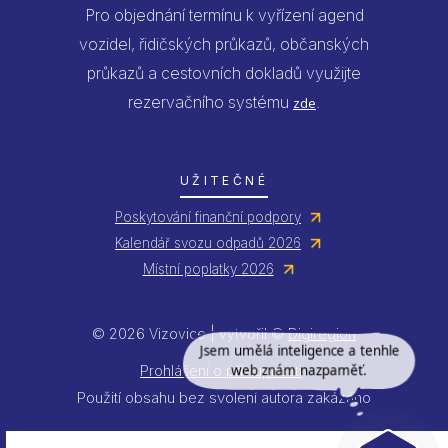
Pro objednání termínu k vyřízení agend
vozidel, řidičských průkazů, občanských
průkazů a cestovních dokladů využijte
rezervačního systému
.
zde
UŽITEČNÉ
Poskytování finanční podpory
Kalendář svozu odpadů 2026
Místní poplatky 2026
© 2026 Vizovice | vytvořil ©
Digiregion
Jsem umělá inteligence a tenhle
web znám nazpaměť.
Prohlášení o přístupnosti
Použití obsahu bez svolení autora zakázáno