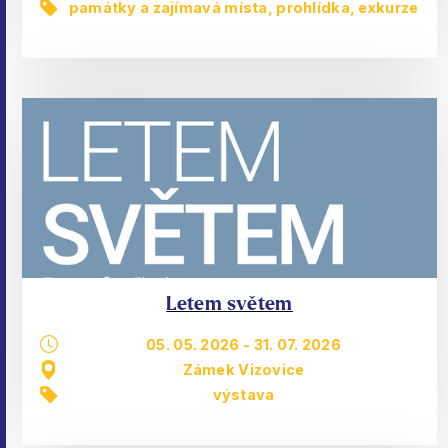
památky a zajímavá místa
,
prohlídka, exkurze
Letem světem
05. 05. 2026
-
31. 07. 2026
Zámek Vizovice
výstava