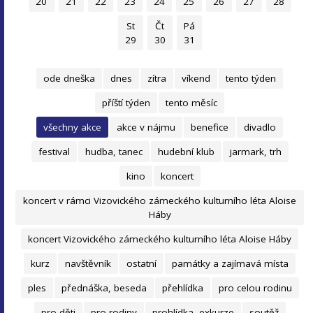
20
21
22
23
24
25
26
27
28
St
Čt
Pá
29
30
31
ode dneška
dnes
zítra
víkend
tento týden
příští týden
tento měsíc
všechny akce
akce v nájmu
benefice
divadlo
festival
hudba, tanec
hudební klub
jarmark, trh
kino
koncert
koncert v rámci Vizovického zámeckého kulturního léta Aloise
Háby
koncert Vizovického zámeckého kulturního léta Aloise Háby
kurz
navštěvník
ostatní
památky a zajímavá místa
ples
přednáška, beseda
přehlídka
pro celou rodinu
pro děti
pro rodiny
prohlídka, exkurze
soutěž