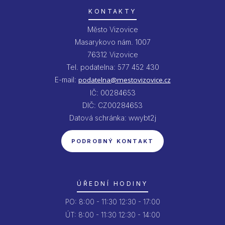
KONTAKTY
Město Vizovice
Masarykovo nám. 1007
76312 Vizovice
Tel. podatelna: 577 452 430
E-mail:
podatelna@mestovizovice.cz
IČ: 00284653
DIČ: CZ00284653
Datová schránka: wwybt2j
PODROBNÝ KONTAKT
ÚŘEDNÍ HODINY
PO:
8:00 - 11:30
12:30 - 17:00
ÚT:
8:00 - 11:30
12:30 - 14:00