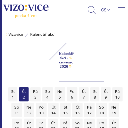
CS
:
Vizovice
Kalendář akcí
Kalendář
«
akcí /
červenec
»
2026
St
Čt
Pá
So
Ne
Po
Út
St
Čt
Pá
1
2
3
4
5
6
7
8
9
10
So
Ne
Po
Út
St
Čt
Pá
So
Ne
11
12
13
14
15
16
17
18
19
Po
Út
St
Čt
Pá
So
Ne
Po
Út