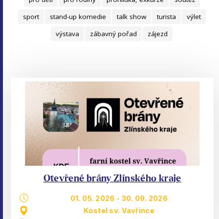
sport
stand-up komedie
talk show
turista
výlet
výstava
zábavný pořad
zájezd
Otevřené brány Zlínského kraje
01. 05. 2026
-
30. 09. 2026
Kostel sv. Vavřince