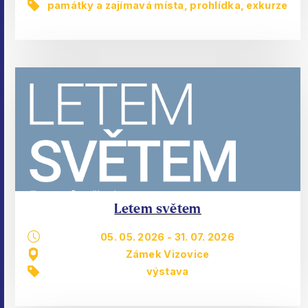
památky a zajímavá místa
,
prohlídka, exkurze
Letem světem
05. 05. 2026
-
31. 07. 2026
Zámek Vizovice
výstava