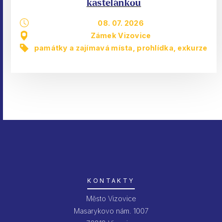
kastelánkou
08. 07. 2026
Zámek Vizovice
památky a zajímavá místa
,
prohlídka, exkurze
KONTAKTY
Město Vizovice
Masarykovo nám. 1007