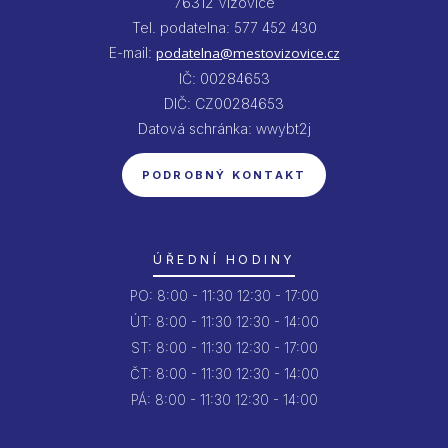
76312 Vizovice
Tel. podatelna: 577 452 430
E-mail:
podatelna@mestovizovice.cz
IČ: 00284653
DIČ: CZ00284653
Datová schránka: wwybt2j
PODROBNÝ KONTAKT
ÚŘEDNÍ HODINY
PO:
8:00 - 11:30
12:30 - 17:00
ÚT:
8:00 - 11:30
12:30 - 14:00
ST:
8:00 - 11:30
12:30 - 17:00
ČT:
8:00 - 11:30
12:30 - 14:00
PÁ:
8:00 - 11:30
12:30 - 14:00