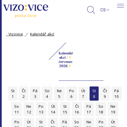
CS
:
Vizovice
Kalendář akcí
Kalendář
«
akcí /
červenec
»
2026
St
Čt
Pá
So
Ne
Po
Út
St
Čt
Pá
1
2
3
4
5
6
7
8
9
10
So
Ne
Po
Út
St
Čt
Pá
So
Ne
11
12
13
14
15
16
17
18
19
Po
Út
St
Čt
Pá
So
Ne
Po
Út