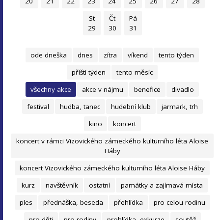
20
21
22
23
24
25
26
27
28
St
Čt
Pá
29
30
31
ode dneška
dnes
zítra
víkend
tento týden
příští týden
tento měsíc
všechny akce
akce v nájmu
benefice
divadlo
festival
hudba, tanec
hudební klub
jarmark, trh
kino
koncert
koncert v rámci Vizovického zámeckého kulturního léta Aloise
Háby
koncert Vizovického zámeckého kulturního léta Aloise Háby
kurz
navštěvník
ostatní
památky a zajímavá místa
ples
přednáška, beseda
přehlídka
pro celou rodinu
pro děti
pro rodiny
prohlídka, exkurze
soutěž