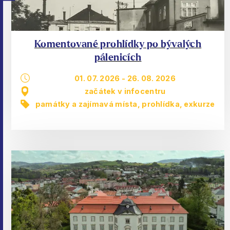
Komentované prohlídky po bývalých
pálenicích
01. 07. 2026
-
26. 08. 2026
začátek v infocentru
památky a zajímavá místa
,
prohlídka, exkurze