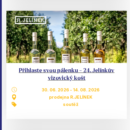
Přihlaste svou pálenku - 24. Jelínkův
vizovický košt
30. 06. 2026
-
14. 08. 2026
prodejna R.JELÍNEK
soutěž