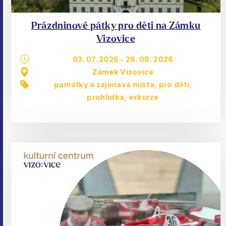
Prázdninové pátky pro děti na Zámku
Vizovice
03. 07. 2026
-
28. 08. 2026
Zámek Vizovice
památky a zajímavá místa
,
pro děti
,
prohlídka, exkurze