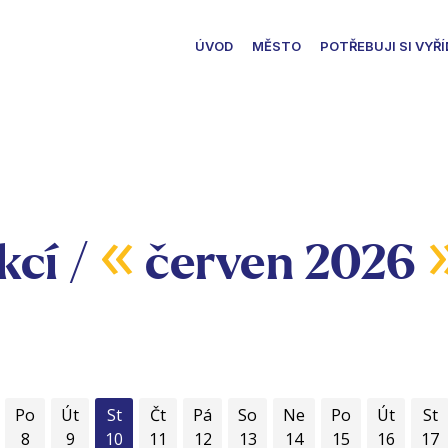
ÚVOD
MĚSTO
POTŘEBUJI SI VYŘÍ
«
kcí /
červen 2026
Po
Út
St
Čt
Pá
So
Ne
Po
Út
St
8
9
10
11
12
13
14
15
16
17