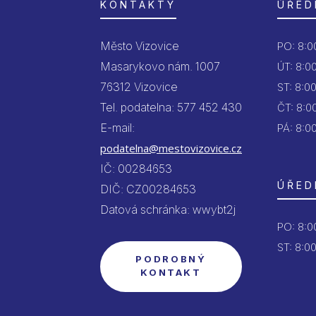
KONTAKTY
ÚŘED
Město Vizovice
PO:
8:00
Masarykovo nám. 1007
ÚT:
8:00
76312 Vizovice
ST:
8:00
Tel. podatelna: 577 452 430
ČT:
8:00
E-mail:
PÁ:
8:00
podatelna@mestovizovice.cz
IČ: 00284653
ÚŘED
DIČ: CZ00284653
Datová schránka: wwybt2j
PO:
8:00
ST: 8:00
PODROBNÝ
KONTAKT