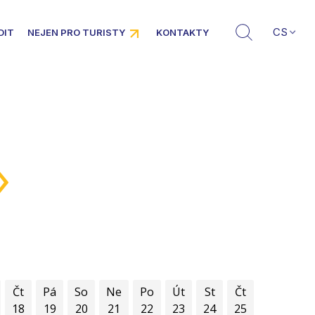
CS
DIT
NEJEN PRO TURISTY
KONTAKTY
»
Čt
Pá
So
Ne
Po
Út
St
Čt
18
19
20
21
22
23
24
25