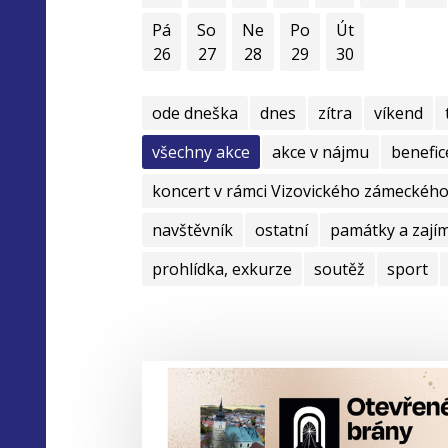
Pá
So
Ne
Po
Út
26
27
28
29
30
ode dneška
dnes
zítra
víkend
všechny akce
akce v nájmu
benefic
koncert v rámci Vizovického zámeckého 
navštěvník
ostatní
památky a zají
prohlídka, exkurze
soutěž
sport