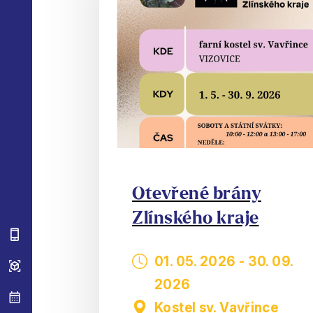
Otevřené brány
Zlínského kraje
01. 05. 2026
-
30. 09.
2026
Kostel sv. Vavřince