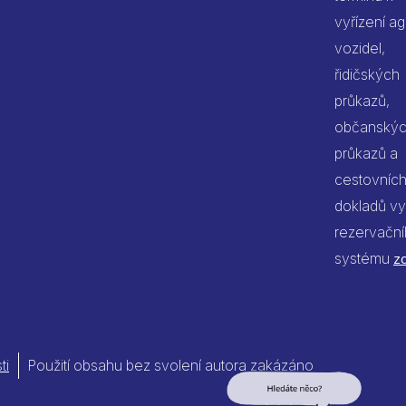
vyřízení a
vozidel,
řidičských
průkazů,
občanský
průkazů a
cestovníc
dokladů vy
rezervačn
systému
z
ti
Použití obsahu bez svolení autora zakázáno
Jsem umělá inteligence a
tenhle web znám nazpaměť.