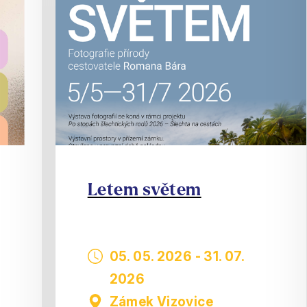
Letem světem
05. 05. 2026
-
31. 07.
2026
Zámek Vizovice