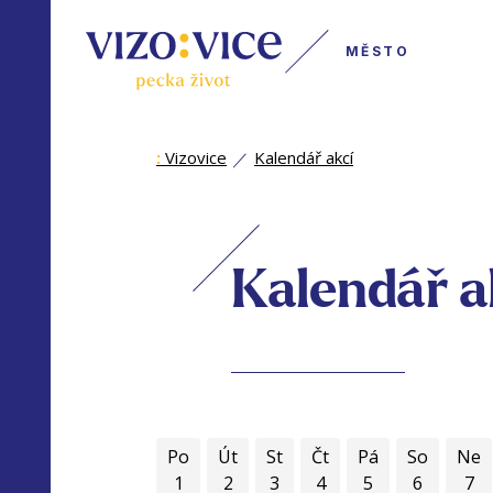
MĚSTO
:
Vizovice
Kalendář akcí
Kalendář a
Po
Út
St
Čt
Pá
So
Ne
1
2
3
4
5
6
7