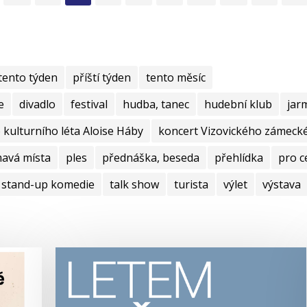
tento týden
příští týden
tento měsíc
e
divadlo
festival
hudba, tanec
hudební klub
jar
kulturního léta Aloise Háby
koncert Vizovického zámecké
mavá místa
ples
přednáška, beseda
přehlídka
pro c
stand-up komedie
talk show
turista
výlet
výstava