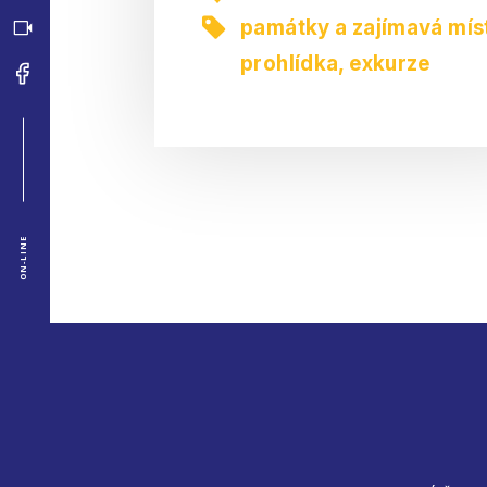
památky a zajímavá mís
prohlídka, exkurze
ON-LINE