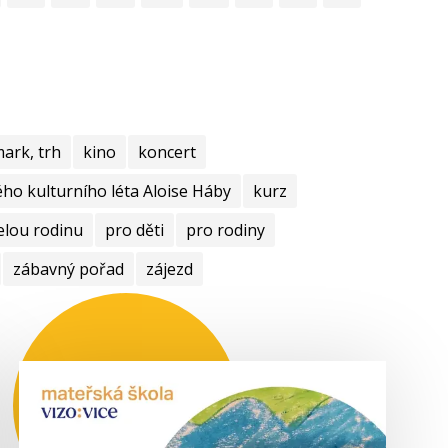
mark, trh
kino
koncert
ho kulturního léta Aloise Háby
kurz
elou rodinu
pro děti
pro rodiny
zábavný pořad
zájezd