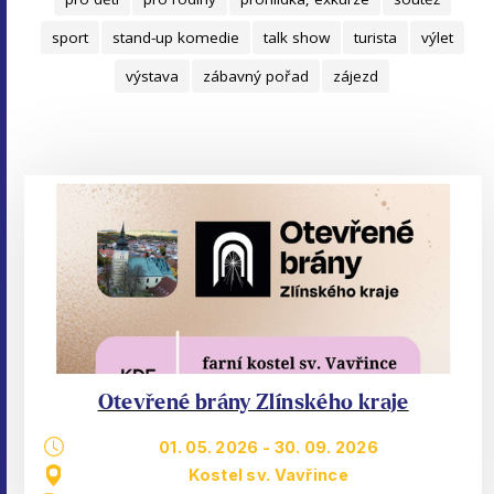
sport
stand-up komedie
talk show
turista
výlet
výstava
zábavný pořad
zájezd
Otevřené brány Zlínského kraje
01. 05. 2026
-
30. 09. 2026
Kostel sv. Vavřince