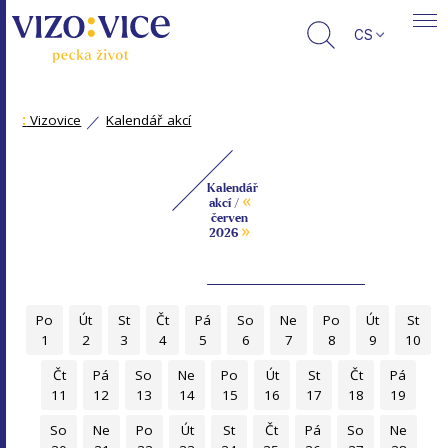
CS
:
Vizovice
Kalendář akcí
Kalendář
«
akcí /
červen
»
2026
Po
Út
St
Čt
Pá
So
Ne
Po
Út
St
1
2
3
4
5
6
7
8
9
10
Čt
Pá
So
Ne
Po
Út
St
Čt
Pá
11
12
13
14
15
16
17
18
19
So
Ne
Po
Út
St
Čt
Pá
So
Ne