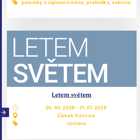
památky a zajímavá místa
,
prohlídka, exkurze
Letem světem
05. 05. 2026
-
31. 07. 2026
Zámek Vizovice
výstava