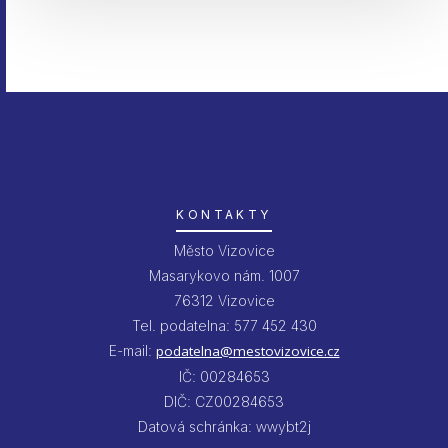
KONTAKTY
Město Vizovice
Masarykovo nám. 1007
76312 Vizovice
Tel. podatelna: 577 452 430
E-mail:
podatelna@mestovizovice.cz
IČ: 00284653
DIČ: CZ00284653
Datová schránka: wwybt2j