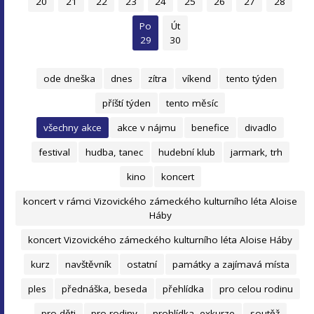
20
21
22
23
24
25
26
27
28
Po
Út
29
30
ode dneška
dnes
zítra
víkend
tento týden
příští týden
tento měsíc
všechny akce
akce v nájmu
benefice
divadlo
festival
hudba, tanec
hudební klub
jarmark, trh
kino
koncert
koncert v rámci Vizovického zámeckého kulturního léta Aloise
Háby
koncert Vizovického zámeckého kulturního léta Aloise Háby
kurz
navštěvník
ostatní
památky a zajímavá místa
ples
přednáška, beseda
přehlídka
pro celou rodinu
pro děti
pro rodiny
prohlídka, exkurze
soutěž