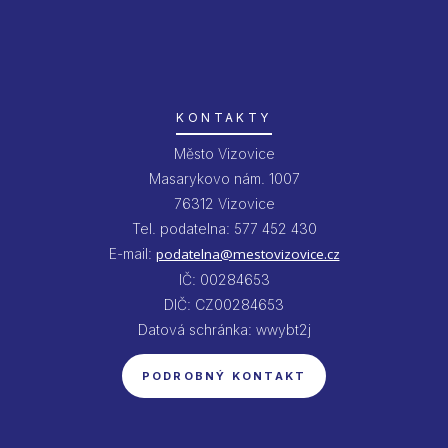
KONTAKTY
Město Vizovice
Masarykovo nám. 1007
76312 Vizovice
Tel. podatelna: 577 452 430
E-mail:
podatelna@mestovizovice.cz
IČ: 00284653
DIČ: CZ00284653
Datová schránka: wwybt2j
PODROBNÝ KONTAKT