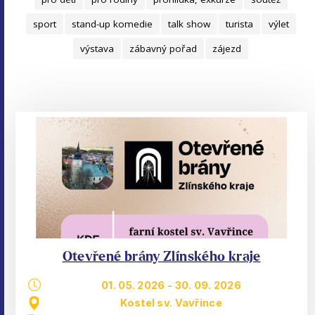
sport
stand-up komedie
talk show
turista
výlet
výstava
zábavný pořad
zájezd
Otevřené brány Zlínského kraje
01. 05. 2026
-
30. 09. 2026
Kostel sv. Vavřince