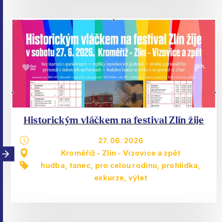
Historickým vláčkem na festival Zlín žije
27. 06. 2026
Kroměříž - Zlín - Vizovice a zpět
hudba, tanec
,
pro celou rodinu
,
prohlídka,
exkurze
,
výlet