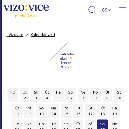
CS
:
Vizovice
Kalendář akcí
Kalendář
«
akcí /
červen
»
2026
Po
Út
St
Čt
Pá
So
Ne
Po
Út
St
1
2
3
4
5
6
7
8
9
10
Čt
Pá
So
Ne
Po
Út
St
Čt
Pá
11
12
13
14
15
16
17
18
19
So
Ne
Po
Út
St
Čt
Pá
So
Ne