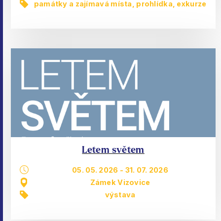
památky a zajímavá místa
,
prohlídka, exkurze
Letem světem
05. 05. 2026
-
31. 07. 2026
Zámek Vizovice
výstava