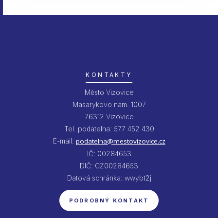
KONTAKTY
Město Vizovice
Masarykovo nám. 1007
76312 Vizovice
Tel. podatelna: 577 452 430
E-mail:
podatelna@mestovizovice.cz
IČ: 00284653
DIČ: CZ00284653
Datová schránka: wwybt2j
PODROBNÝ KONTAKT