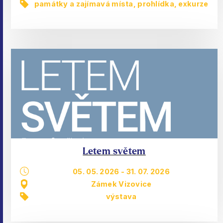
památky a zajímavá místa
,
prohlídka, exkurze
Letem světem
05. 05. 2026
-
31. 07. 2026
Zámek Vizovice
výstava