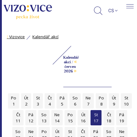
CS
:
Vizovice
Kalendář akcí
Kalendář
«
akcí /
červen
»
2026
Po
Út
St
Čt
Pá
So
Ne
Po
Út
St
1
2
3
4
5
6
7
8
9
10
Čt
Pá
So
Ne
Po
Út
St
Čt
Pá
11
12
13
14
15
16
17
18
19
So
Ne
Po
Út
St
Čt
Pá
So
Ne