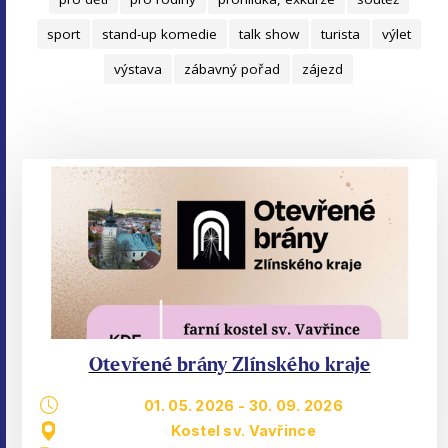
sport
stand-up komedie
talk show
turista
výlet
výstava
zábavný pořad
zájezd
Otevřené brány Zlínského kraje
01. 05. 2026
-
30. 09. 2026
Kostel sv. Vavřince