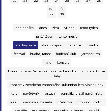
20
21
22
23
24
25
26
27
28
Po
Út
29
30
ode dneška
dnes
zítra
víkend
tento týden
příští týden
tento měsíc
všechny akce
akce v nájmu
benefice
divadlo
festival
hudba, tanec
hudební klub
jarmark, trh
kino
koncert
koncert v rámci Vizovického zámeckého kulturního léta Aloise
Háby
koncert Vizovického zámeckého kulturního léta Aloise Háby
kurz
navštěvník
ostatní
památky a zajímavá místa
ples
přednáška, beseda
přehlídka
pro celou rodinu
pro děti
pro rodiny
prohlídka, exkurze
soutěž